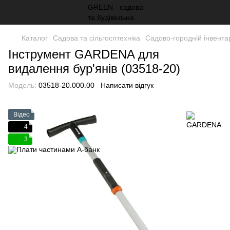
Каталог
Садова та сільгосптехніка
Садово-городній інвента
Інструмент GARDENA для
видалення бур'янів (03518-20)
Модель:
03518-20.000.00
Написати відгук
Відео
4
3