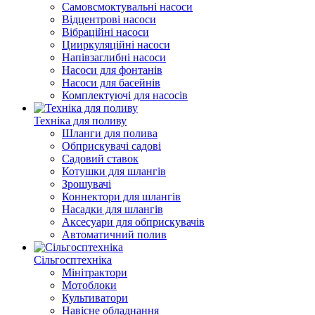
Самовсмоктувальні насоси
Відцентрові насоси
Вібраційні насоси
Цииркуляційні насоси
Напівзаглибні насоси
Насоси для фонтанів
Насоси для басейнів
Комплектуючі для насосів
Техніка для поливу
Шланги для полива
Обприскувачі садові
Садовий ставок
Котушки для шлангів
Зрошувачі
Коннектори для шлангів
Насадки для шлангів
Аксесуари для обприскувачів
Автоматичний полив
Сільгосптехніка
Мінітрактори
Мотоблоки
Культиватори
Навісне обладнання