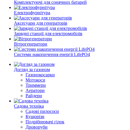
Комплектуючі для сонячних батарей
Електрофурнітура
Аксесуари для генераторів
Зарядні станції для електромобілів
Вітрогенератори
Системи накопичення енергії LifePO4
Догляд за газоном
Газонокосарки
Мотокоси
Триммери
Аератори
Райдери
Садова техніка
Садові пилососи
Кущорізи
Подрібнювачі гілок
Дроворуби