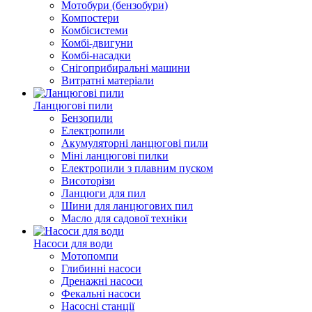
Мотобури (бензобури)
Компостери
Комбісистеми
Комбі-двигуни
Комбі-насадки
Снігоприбиральні машини
Витратні матеріали
Ланцюгові пили
Бензопили
Електропили
Акумуляторні ланцюгові пили
Міні ланцюгові пилки
Електропили з плавним пуском
Висоторізи
Ланцюги для пил
Шини для ланцюгових пил
Масло для садової техніки
Насоси для води
Мотопомпи
Глибинні насоси
Дренажні насоси
Фекальні насоси
Насосні станції