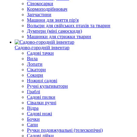
Сінокосарки
Кормоподрібнювач
Запчастини
Машини для зняття пір'я
Вольєри для свійських птахів та тварин
Думпери (міні самоскиди)
Машинки для стрижки тварин
Садово-городній інвентар
Садові тачки
Вила
Лопати
Сікатори
Сокири
Ножиці садові
Ручні культиватори
Граблі
Садові пилки
Сівалки ручні
Відра
Садові ножі
Бочки
Сапи
Ручки подовжувальні (телескопічні)
Садові лійки