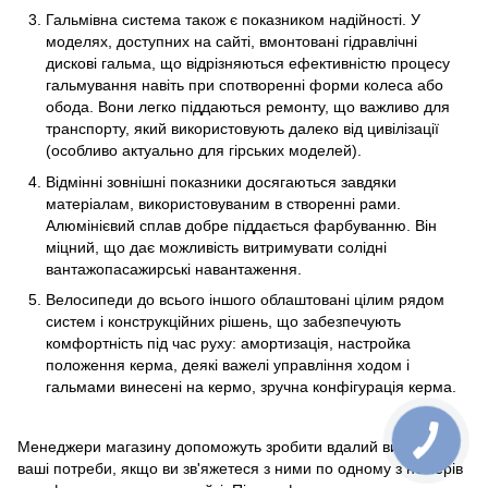
Гальмівна система також є показником надійності. У
моделях, доступних на сайті, вмонтовані гідравлічні
дискові гальма, що відрізняються ефективністю процесу
гальмування навіть при спотворенні форми колеса або
обода. Вони легко піддаються ремонту, що важливо для
транспорту, який використовують далеко від цивілізації
(особливо актуально для гірських моделей).
Відмінні зовнішні показники досягаються завдяки
матеріалам, використовуваним в створенні рами.
Алюмінієвий сплав добре піддається фарбуванню. Він
міцний, що дає можливість витримувати солідні
вантажопасажирські навантаження.
Велосипеди до всього іншого облаштовані цілим рядом
систем і конструкційних рішень, що забезпечують
комфортність під час руху: амортизація, настройка
положення керма, деякі важелі управління ходом і
гальмами винесені на кермо, зручна конфігурація керма.
Менеджери магазину допоможуть зробити вдалий вибір під
ваші потреби, якщо ви зв'яжетеся з ними по одному з номерів