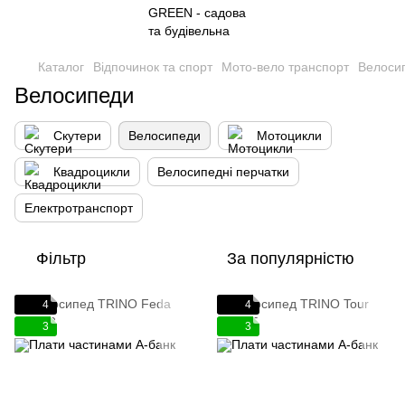
Каталог
Відпочинок та спорт
Мото-вело транспорт
Велоси
Велосипеди
Скутери
Велосипеди
Мотоцикли
Квадроцикли
Велосипедні перчатки
Електротранспорт
Фільтр
За популярністю
4
4
3
3