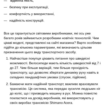
відмінна якість,
безпеку при експлуатації,
комфортність у використанні,
надійність конструкцій.
Все це гарантується світовими виробниками, які ось уже
багато років займаються розробками новітніх технологій. Чим
цікаві моделі, представлені на сайті магазина? Варто особливо
підійти до кількома параметрами, які визначають цільове
призначення цього виду транспортного засобу.
Найчастіше покупця цікавить питання про швидкісні
можливості. Велосипеди мають кількість швидкостей від 7 і
до 27. Чим більше варіацій, тим більше прохідність
транспорту, що дозволяє зберігати динаміку руху навіть в
складних ландшафтних умовах (спуски, підйоми).
Бажаючи мати надійний транспорт, важливо враховувати
трансмісію. Ця система, яка передає зусилля людських ніг
до коліс, що і призводить машину в рух. Можна повністю
покластися на досвід виробників, які використовують у
своїх виробах трансмісію Shimano Acera.