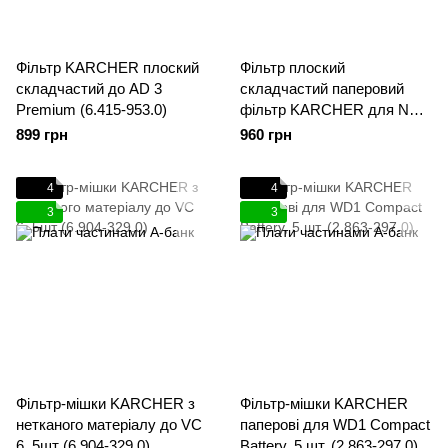
Фільтр KARCHER плоский
Фільтр плоский
складчастий до AD 3
складчастий паперовий
Premium (6.415-953.0)
фільтр KARCHER для NT
65/2 Eco / опція для NT 75/2
899 грн
960 грн
Eco Tc (6.904-283.0)
4
4
3
3
Фільтр-мішки KARCHER з
Фільтр-мішки KARCHER
нетканого матеріалу до VC
паперові для WD1 Compact
6, 5шт (6.904-329.0)
Battery, 5 шт. (2.863-297.0)