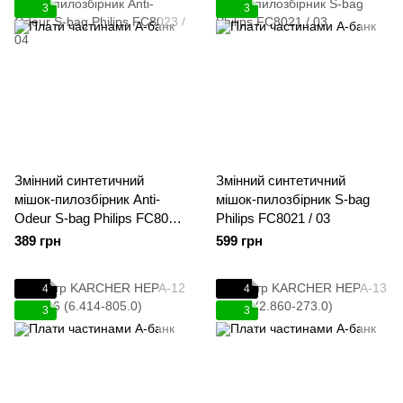
3
3
Змінний синтетичний
Змінний синтетичний
мішок-пилозбірник Anti-
мішок-пилозбірник S-bag
Odeur S-bag Philips FC8023
Philips FC8021 / 03
/ 04
389 грн
599 грн
4
4
3
3