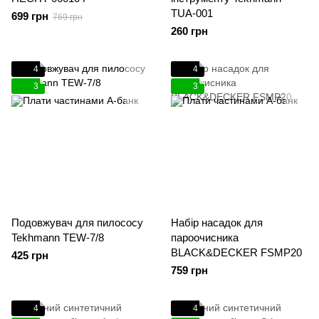
TUA-001
699 грн
769 грн
260 грн
4
4
3
3
Подовжувач для пилососу
Набір насадок для
Tekhmann TEW-7/8
пароочисника
BLACK&DECKER FSMP20
425 грн
759 грн
4
4