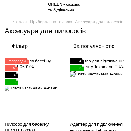
Каталог
Прибиральна техника
Аксесуари для пилососів
Аксесуари для пилососів
Фільтр
За популярністю
Розпродаж
4
−9%
3
4
3
Пилосос для басейну
Адаптер для підключення
HECHT 060104
інструменту Tekhmann