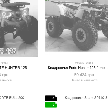
 75933
Модель: 76155
TE HUNTER 125
Квадроцикл Forte Hunter 125 бело-
4 грн
59 424 грн
аявності
Немає в наявності
4
3