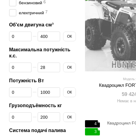
6
бензиновий
7
електричний
Об'єм двигуна см³
Від Об'єм двигуна см³
До Об'єм двигуна см³
ОК
Максимальна потужність
к.с.
Від Максимальна потужність к.с.
До Максимальна потужність к.с.
ОК
Модель:
Потужність Вт
Квадроцикл FOR
Від Потужність Вт
До Потужність Вт
ОК
59 42
Немає в н
Грузоподъёмность кг
Від Грузоподъёмность кг
До Грузоподъёмность кг
ОК
4
Система подачі палива
3