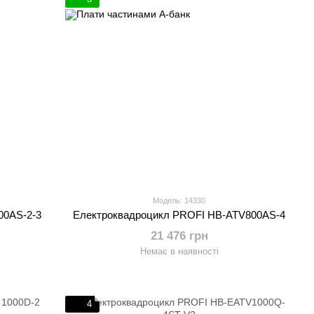
Модель: 14330
00AS-2-3
Електроквадроцикл PROFI HB-ATV800AS-4
21 476 грн
Немає в наявності
4