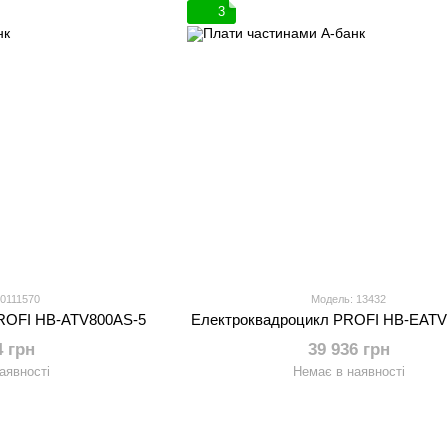
3
90111570
Модель: 13432
ROFI HB-ATV800AS-5
Електроквадроцикл PROFI HB-EATV
4 грн
39 936 грн
аявності
Немає в наявності