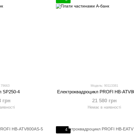
 79663
Модель: 90113381
л SP250-4
Електроквадроцикл PROFI HB-ATV8
8 грн
21 580 грн
аявності
Немає в наявності
4