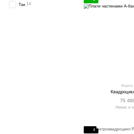
14
Так
Модель:
Квадроцик
75 48
Немає в н
4