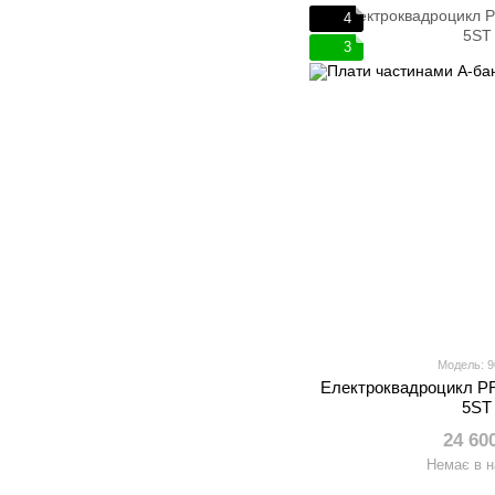
4
3
Модель: 
Електроквадроцикл P
5ST
24 60
Немає в н