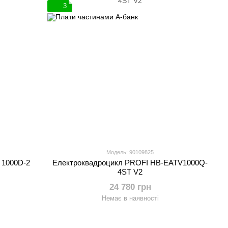
3
Модель: 90109825
 1000D-2
Електроквадроцикл PROFI HB-EATV1000Q-
4ST V2
24 780 грн
Немає в наявності