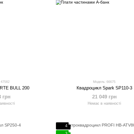
 47582
Модель: 66675
RTE BULL 200
Квадроцикл Spark SP110-3
3 грн
21 049 грн
аявності
Немає в наявності
4
3