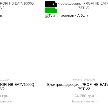
4
3
90110294
Модель: 90110295
ROFI HB-EATV1000Q-
Електроквадроцикл PROFI HB-EAT
 V2
7ST V2
0 грн
24 780 грн
аявності
Немає в наявності