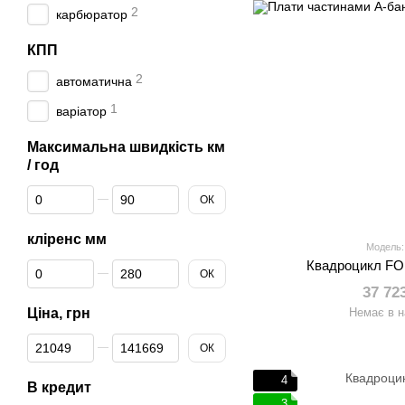
2
карбюратор
КПП
2
автоматична
1
варіатор
Максимальна швидкість км
/ год
Від Максимальна швидкість км / год
До Максимальна швидкість км / год
ОК
кліренс мм
Модель:
Квадроцикл FO
Від кліренс мм
До кліренс мм
ОК
37 72
Ціна, грн
Немає в н
Від Ціна, грн
До Ціна, грн
ОК
4
В кредит
3