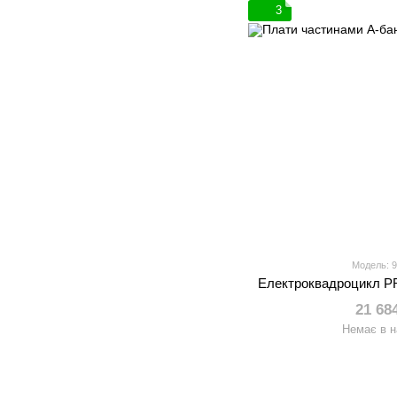
3
Модель: 
Електроквадроцикл P
21 68
Немає в н