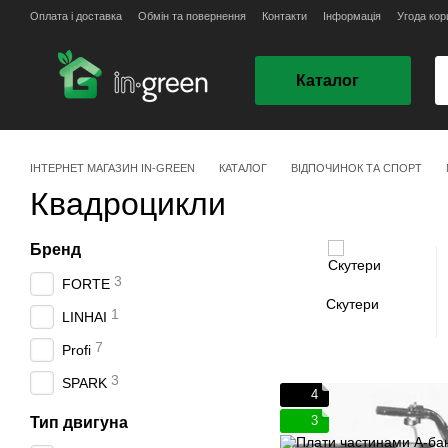
Перейти до основного контенту
Оплата і доставка
Обмін та повернення
Контакти
Інформація
Угода кор
Каталог
ІНТЕРНЕТ МАГАЗИН IN-GREEN
КАТАЛОГ
ВІДПОЧИНОК ТА СПОРТ
Квадроцикли
Бренд
3
FORTE
Скутери
1
LINHAI
7
Profi
3
SPARK
4
3
Тип двигуна