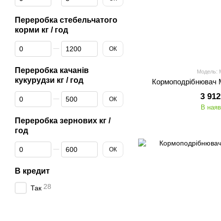
Переробка стебельчатого
корми кг / год
Від Переробка стебельчатого корми кг / год
До Переробка стебельчатого корми кг / год
ОК
Переробка качанів
Модель:
кукурудзи кг / год
Кормоподрібнювач
Від Переробка качанів кукурудзи кг / год
До Переробка качанів кукурудзи кг / год
3 912
ОК
В наяв
Переробка зернових кг /
год
Від Переробка зернових кг / год
До Переробка зернових кг / год
ОК
В кредит
28
Так