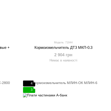
Модель: 71844
овые +
Кормоизмельчитель ДТЗ МКП-0.3
2 904 грн
Немає в наявності
4
3