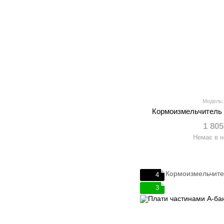
Модель:
Кормоизмельчител
1 805
Немає в н
4
3