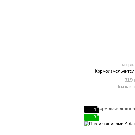
Модель:
Кормоизмельчите
319 
Немає в н
4
3