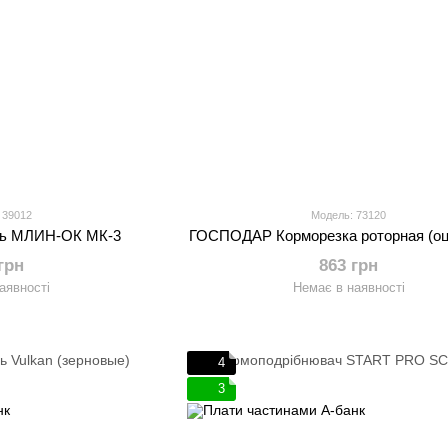
 39012
Модель: 73120
ль МЛИН-ОК МК-3
ГОСПОДАР Корморезка роторная (оц
грн
863 грн
аявності
Немає в наявності
4
3