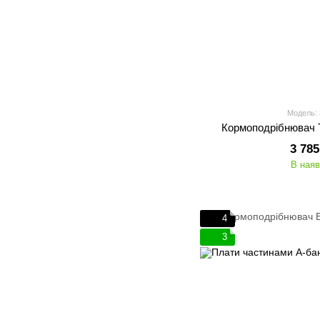
Модель:
Кормоподрібнювач 
3 785
В наяв
4
3