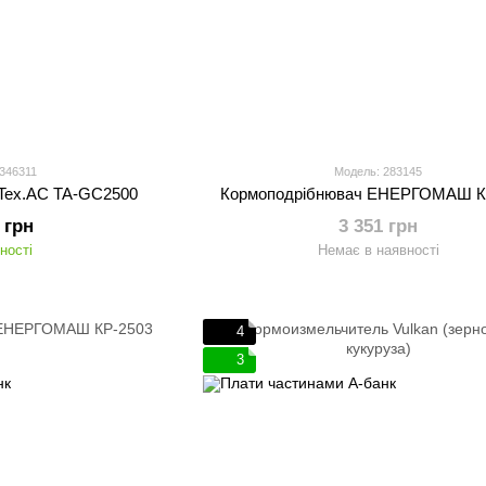
 346311
Модель: 283145
Tex.AC TA-GC2500
Кормоподрібнювач ЕНЕРГОМАШ К
 грн
3 351 грн
ності
Немає в наявності
4
3