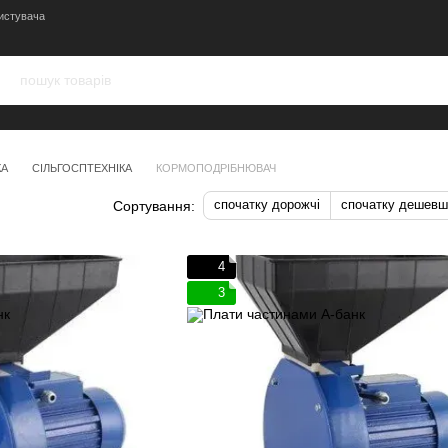
истувача
КА
СІЛЬГОСПТЕХНІКА
КОРМОПОДРІБНЮВАЧ
спочатку дорожчі
спочатку дешевш
Сортування:
4
3