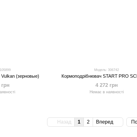
 105899
Модель: 306742
Vulkan (зерновые)
Кормоподрібнювач START PRO SC
 грн
4 272 грн
аявності
Немає в наявності
Назад
1
2
Вперед
По