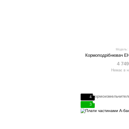
Модель:
Кормоподрібнювач 
4 749
Немає в н
4
3