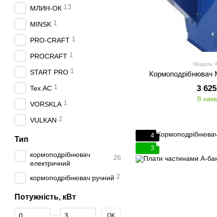
13
МЛИН-ОК
1
MINSK
1
PRO-CRAFT
1
PROCRAFT
Модель:
1
START PRO
Кормоподрібнювач
1
3 625
Tex.AC
В наяв
1
VORSKLA
2
VULKAN
4
Тип
3
кормоподрібнювач
26
електричний
2
кормоподрібнювач ручний
Потужність, кВт
Від Потужність, кВт
До Потужність, кВт
ОК