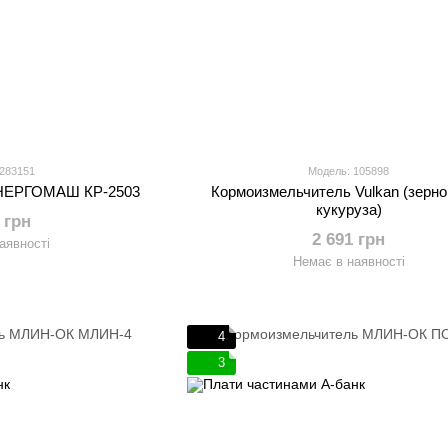
 283151
Модель: 105898
ЕНЕРГОМАШ КР-2503
Кормоизмельчитель Vulkan (зерн
кукуруза)
 грн
2 691 грн
аявності
Немає в наявності
4
3