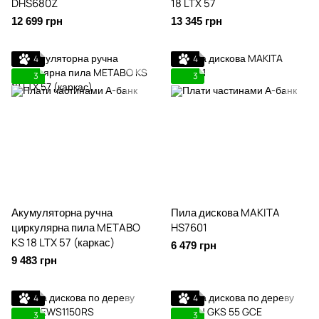
DHS680Z
18 LTX 57
12 699 грн
13 345 грн
4
4
3
3
Акумуляторна ручна
Пила дискова MAKITA
циркулярна пила METABO
HS7601
KS 18 LTX 57 (каркас)
6 479 грн
9 483 грн
4
4
3
3