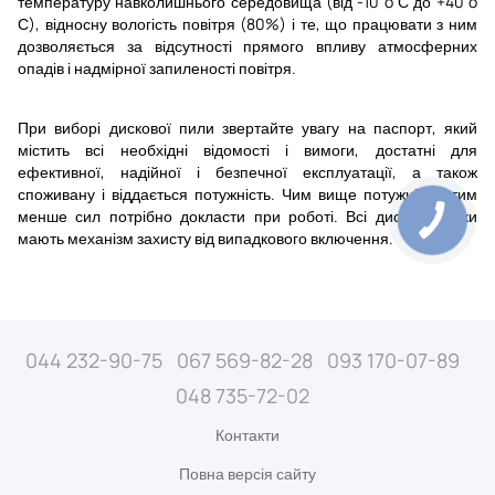
температуру навколишнього середовища (від -10 º С до +40 º
С), відносну вологість повітря (80%) і те, що працювати з ним
дозволяється за відсутності прямого впливу атмосферних
опадів і надмірної запиленості повітря.
При виборі дискової пили звертайте увагу на паспорт, який
містить всі необхідні відомості і вимоги, достатні для
ефективної, надійної і безпечної експлуатації, а також
споживану і віддається потужність. Чим вище потужність, тим
менше сил потрібно докласти при роботі. Всі дискові пилки
мають механізм захисту від випадкового включення.
044 232-90-75
067 569-82-28
093 170-07-89
048 735-72-02
Контакти
Повна версія сайту