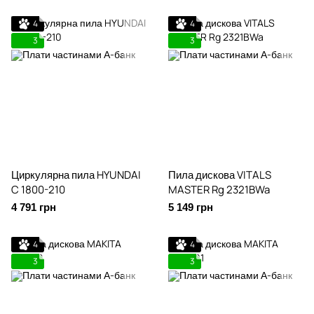
4
4
3
3
Циркулярна пила HYUNDAI
Пила дискова VITALS
C 1800-210
MASTER Rg 2321BWa
4 791 грн
5 149 грн
4
4
3
3