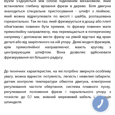
Вузли з'єднуються між собою підйомним механізмом, який
встановлює глибину врізання фрези в дерево. Біля двигуна
знаходиться спеціальне пристосування - штифт з лінійкою,
який можна відрегулювати по висоті і шайба, розташована
горизонтально. Так як паз, який фрезерується в дошці або плиті
обов'язково повинен бути прямим, то фрезер повинен мати
прямолінійну направляючу, яка переміщається в поперечному
напрямку і допомагає вести фрезу на рівній відстані від краю
деталі або від закріпленого на ній упору. Деякі моделі фрезерів,
крім прямолінійної направляючої, мають кругову, з
центрирующим штифтом. Вона дозволяє здійснювати
фрезерування кіл більшого радіусу.
До технічних характеристик, на які потрібно звернути особливу
увагу, можна віднести: потужність, легкість і невеликі габарити,
датчик контролю температури обмоток двигуна, електронне
регулювання частоти обертання, система плавного пуску,
регулювання положення фрези і паралельного упору з
точністю до 0,1 мм, знімний мережевий кабель і фіксація
шпинделя.