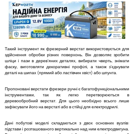
Такий інструмент як фрезерний верстат використовується для
здійснення обробки різних поверхонь. Він дозволяє зробити
шліци і пази в дерев'яних деталях, вибирати чверть, знімати
фаску, виготовляти декоративні профілі, а також з'єднувати
деталі на шипах (прямий або ластівчин хвіст) або шпунта.
Пропоновані верстати фрезери ручні є багатофункціональними
інструментами, так як легко перетворюються в
деревообробний верстат. Для цього необхідно всього лише
зафіксувати його на верстаті або в стійці для електродрилі.
Дані побутові моделі складаються з двох основних вузлів:
підстави і розташованого вертикально над ним електродвигуна.