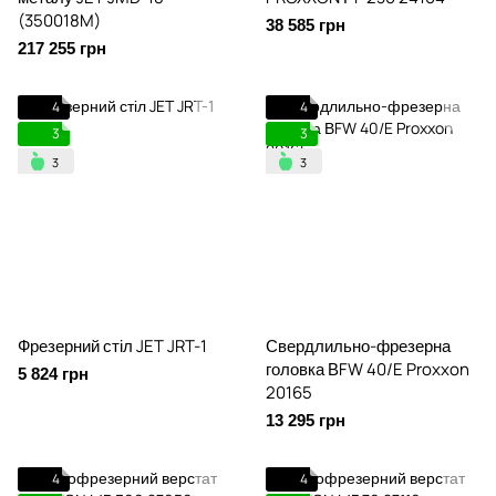
(350018M)
38 585 грн
217 255 грн
4
4
3
3
Фрезерний стіл JET JRT-1
Свердлильно-фрезерна
головка ВFW 40/E Proxxon
5 824 грн
20165
13 295 грн
4
4