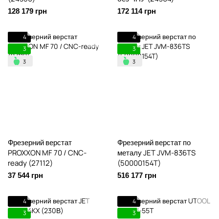
128 179 грн
172 114 грн
4
4
3
3
Фрезерний верстат
Фрезерний верстат по
PROXXON MF 70 / CNC-
металу JET JVM-836TS
ready (27112)
(50000154T)
37 544 грн
516 177 грн
4
4
3
3