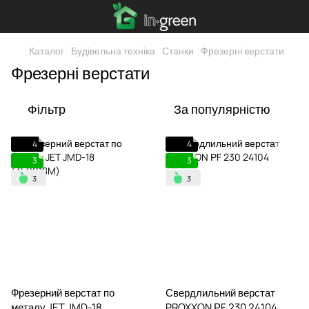
Каталог
Будівельна техніка
Станки
Фрезерні верстати
Фрезерні верстати
Фільтр
За популярністю
4
4
3
3
Фрезерний верстат по
Свердлильний верстат
металу JET JMD-18
PROXXON РF 230 24104