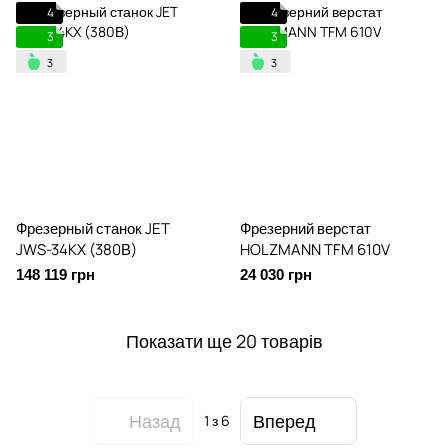
4
4
3
3
Фрезерный станок JET
Фрезерний верстат
JWS-34KX (380В)
HOLZMANN TFM 610V
148 119 грн
24 030 грн
Показати ще 20 товарів
Назад
Вперед
1
з 6