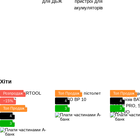
для ДБЖ
пристрої для
акумуляторів
Хіти
Розпродаж
Топ Продаж
Топ Продаж
−15%
4
4
Топ Продаж
3
3
4
3