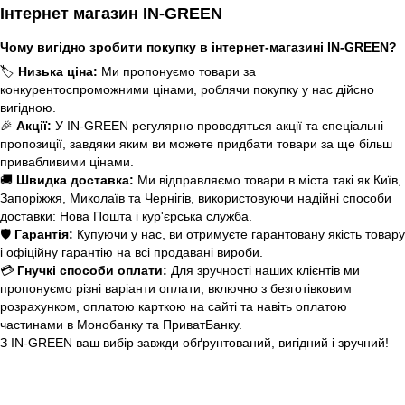
Інтернет магазин IN-GREEN
Чому вигідно зробити покупку в інтернет-магазині IN-GREEN?
🏷️
Низька ціна:
Ми пропонуємо товари за
конкурентоспроможними цінами, роблячи покупку у нас дійсно
вигідною.
🎉
Акції:
У IN-GREEN регулярно проводяться акції та спеціальні
пропозиції, завдяки яким ви можете придбати товари за ще більш
привабливими цінами.
🚚
Швидка доставка:
Ми відправляємо товари в міста такі як Київ,
Запоріжжя, Миколаїв та Чернігів, використовуючи надійні способи
доставки: Нова Пошта і кур'єрська служба.
🛡️
Гарантія:
Купуючи у нас, ви отримуєте гарантовану якість товару
і офіційну гарантію на всі продавані вироби.
💳
Гнучкі способи оплати:
Для зручності наших клієнтів ми
пропонуємо різні варіанти оплати, включно з безготівковим
розрахунком, оплатою карткою на сайті та навіть оплатою
частинами в Монобанку та ПриватБанку.
З IN-GREEN ваш вибір завжди обґрунтований, вигідний і зручний!