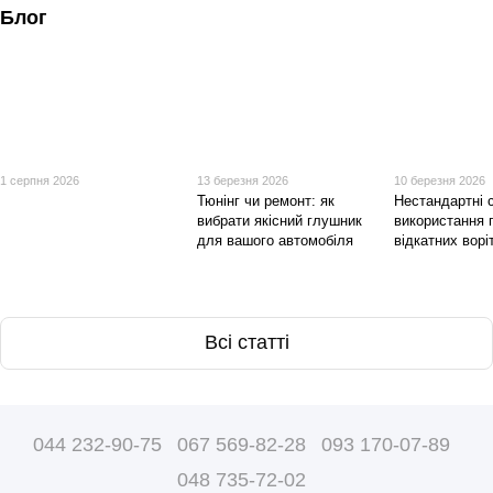
Блог
1 серпня 2026
13 березня 2026
10 березня 2026
Тюнінг чи ремонт: як
Нестандартні с
вибрати якісний глушник
використання 
для вашого автомобіля
відкатних ворі
Всі статті
044 232-90-75
067 569-82-28
093 170-07-89
048 735-72-02