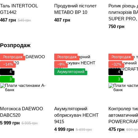
Таль INTERTOOL
Продувний пістолет
Ролик різець 
GT1442
METABO BP 10
плиткорізів 
SUPER PRO,
467 грн
407 грн
549 грн
PRO EVO
750 грн
Розпродаж
Розпродаж
Розпродаж
Розпродаж
−14%
−9%
−32%
4
Акумуляторний
4
3
3
Мотокоса DAEWOO
Акумуляторний
Контролер ти
DABC520
обприскувач HECHT
автоматичний
9415
POWERCRAF
5 999 грн
6 995 грн
06
4 999 грн
475 грн
5 499 грн
699 гр