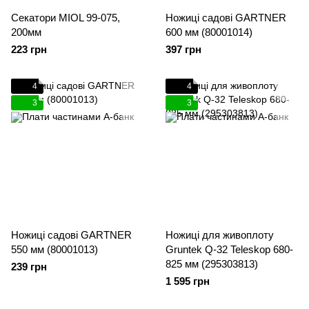
Секатори MIOL 99-075,
Ножиці садові GARTNER
200мм
600 мм (80001014)
223 грн
397 грн
4
4
3
3
Ножиці садові GARTNER
Ножиці для живоплоту
550 мм (80001013)
Gruntek Q-32 Teleskop 680-
825 мм (295303813)
239 грн
1 595 грн