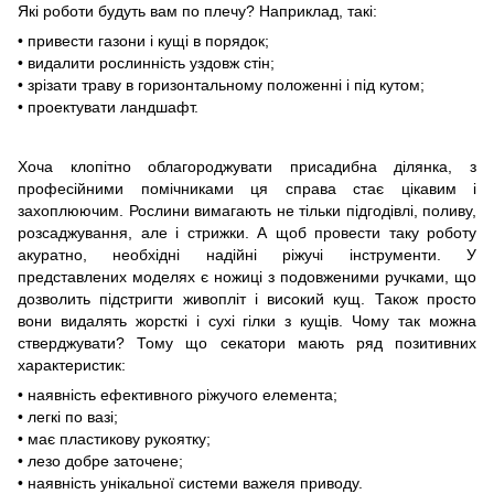
Які роботи будуть вам по плечу? Наприклад, такі:
• привести газони і кущі в порядок;
• видалити рослинність уздовж стін;
• зрізати траву в горизонтальному положенні і під кутом;
• проектувати ландшафт.
Хоча клопітно облагороджувати присадибна ділянка, з
професійними помічниками ця справа стає цікавим і
захоплюючим. Рослини вимагають не тільки підгодівлі, поливу,
розсаджування, але і стрижки. А щоб провести таку роботу
акуратно, необхідні надійні ріжучі інструменти. У
представлених моделях є ножиці з подовженими ручками, що
дозволить підстригти живопліт і високий кущ. Також просто
вони видалять жорсткі і сухі гілки з кущів. Чому так можна
стверджувати? Тому що секатори мають ряд позитивних
характеристик:
• наявність ефективного ріжучого елемента;
• легкі по вазі;
• має пластикову рукоятку;
• лезо добре заточене;
• наявність унікальної системи важеля приводу.