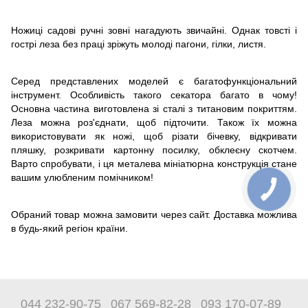
Ножиці садові ручні зовні нагадують звичайні. Однак товсті і
гострі леза без праці зріжуть молоді пагони, гілки, листя.
Серед представлених моделей є багатофункціональний
інструмент. Особливість такого секатора багато в чому!
Основна частина виготовлена ​​зі сталі з титановим покриттям.
Леза можна роз'єднати, щоб підточити. Також їх можна
використовувати як ножі, щоб різати бічевку, відкривати
пляшку, розкривати картонну посилку, обклеєну скотчем.
Варто спробувати, і ця металева мініатюрна конструкція стане
вашим улюбленим помічником!
Обраний товар можна замовити через сайт. Доставка можлива
в будь-який регіон країни.
044 232-90-75
067 569-82-28
093 170-07-89