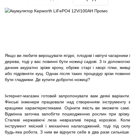
Якщо ви любите вирощувати ягідні, плодові і квітучі чагарники і
дерева, тоді у вас повинні бути ножиці садові. З їх допомогою
дачник акуратно зріже крону, обріже старі і хворі гілки, живці
або підрівняти кущ. Однак після таких процедур зрізи повинні
бути гладкими. Де купити добротні ножиці?
Інтернет-магазин готовий запропонувати вам деякі варіанти.
Фінські інженери працювали над створенням інструменту з
кращими характеристиками. Оцінити якість ви зможете самі.
Відмінна заточка запобігти пошкодженню рослин при зрізку.
Сталеві нержавіючі леза невразливі перед корозією. Коли
інструмент якісний і механічно налагоджений, тоді під силу
будь-яка робота. З ним ви відчуєте себе в два рази сильніше.