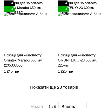
4
4
3
3
Ножиці для живоплоту
Ножиці для живоплоту
Gruntek Marabu 650 мм
GRUNTEK Q-23 600мм,
(295303660)
225мм
1 245 грн
1 225 грн
Показати ще 20 товарів
Назад
Вперед
1
з 6