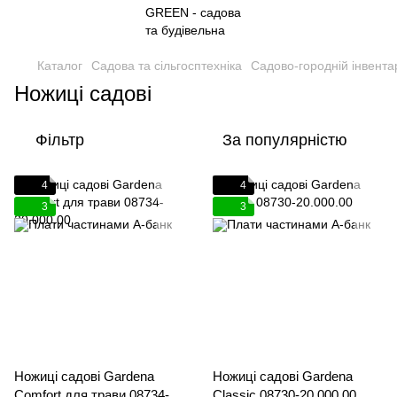
Каталог
Садова та сільгосптехніка
Садово-городній інвента
Ножиці садові
Фільтр
За популярністю
4
4
3
3
Ножиці садові Gardena
Ножиці садові Gardena
Comfort для трави 08734-
Classic 08730-20.000.00