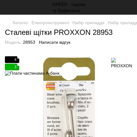
Каталог
Електроінструмент
Набір приладдя
Набір прила
Сталеві щітки PROXXON 28953
Модель:
28953
Написати відгук
4
3