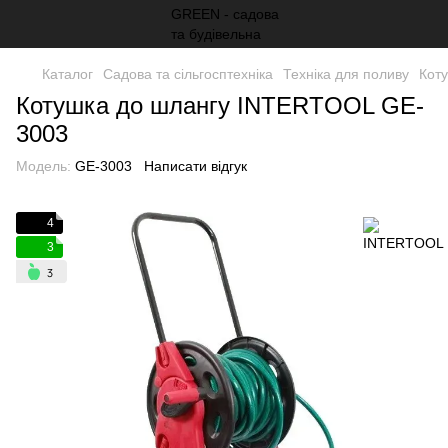
Каталог
Садова та сільгосптехніка
Техніка для поливу
Коту
Котушка до шлангу INTERTOOL GE-
3003
Модель:
GE-3003
Написати відгук
4
3