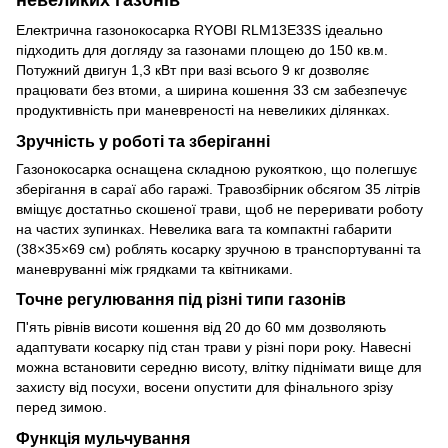
невеликих газонів
Електрична газонокосарка RYOBI RLM13E33S ідеально
підходить для догляду за газонами площею до 150 кв.м.
Потужний двигун 1,3 кВт при вазі всього 9 кг дозволяє
працювати без втоми, а ширина кошення 33 см забезпечує
продуктивність при маневреності на невеликих ділянках.
Зручність у роботі та зберіганні
Газонокосарка оснащена складною рукояткою, що полегшує
зберігання в сараї або гаражі. Травозбірник обсягом 35 літрів
вміщує достатньо скошеної трави, щоб не переривати роботу
на частих зупинках. Невелика вага та компактні габарити
(38×35×69 см) роблять косарку зручною в транспортуванні та
маневруванні між грядками та квітниками.
Точне регулювання під різні типи газонів
П'ять рівнів висоти кошення від 20 до 60 мм дозволяють
адаптувати косарку під стан трави у різні пори року. Навесні
можна встановити середню висоту, влітку піднімати вище для
захисту від посухи, восени опустити для фінального зрізу
перед зимою.
Функція мульчування