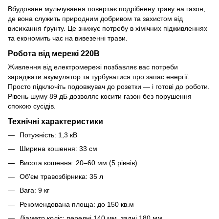
Вбудоване мульчування повертає подрібнену траву на газон,
де вона служить природним добривом та захистом від
висихання ґрунту. Це знижує потребу в хімічних підживленнях
та економить час на вивезенні трави.
Робота від мережі 220В
Живлення від електромережі позбавляє вас потреби
заряджати акумулятор та турбуватися про запас енергії.
Просто підключіть подовжувач до розетки — і готові до роботи.
Рівень шуму 89 дБ дозволяє косити газон без порушення
спокою сусідів.
Технічні характеристики
Потужність: 1,3 кВ
Ширина кошення: 33 см
Висота кошення: 20–60 мм (5 рівнів)
Об'єм травозбірника: 35 л
Вага: 9 кг
Рекомендована площа: до 150 кв.м
Діаметр коліс: передні 140 мм, задні 180 мм