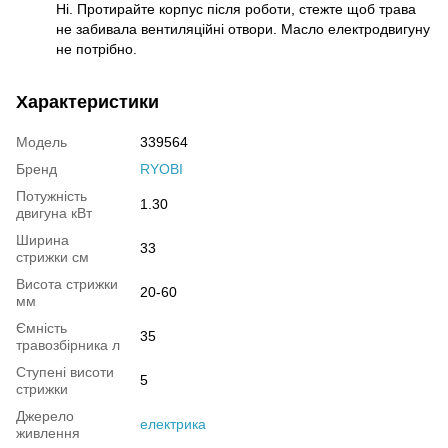
Ні. Протирайте корпус після роботи, стежте щоб трава
не забивала вентиляційні отвори. Масло електродвигуну
не потрібно.
Характеристики
Модель
339564
Бренд
RYOBI
Потужність
1.30
двигуна кВт
Ширина
33
стрижки см
Висота стрижки
20-60
мм
Ємність
35
травозбірника л
Ступені висоти
5
стрижки
Джерело
електрика
живлення