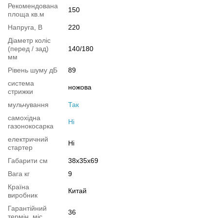
Рекомендована
150
площа кв.м
Напруга, В
220
Діаметр коліс
(перед / зад)
140/180
мм
Рівень шуму дБ
89
система
ножова
стрижки
мульчування
Так
самохідна
Ні
газонокосарка
електричний
Ні
стартер
Габарити см
38x35x69
Вага кг
9
Країна
Китай
виробник
Гарантійний
36
термін, міс.