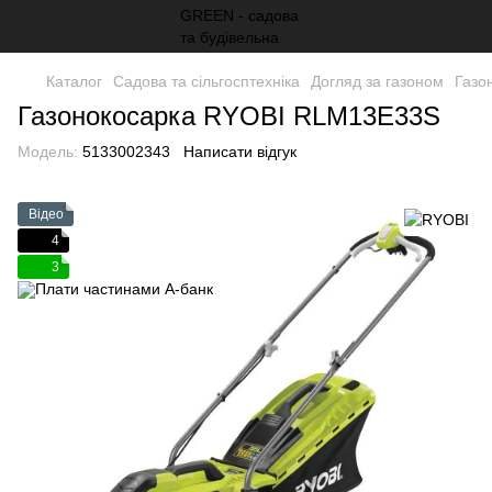
Каталог
Садова та сільгосптехніка
Догляд за газоном
Газо
Газонокосарка RYOBI RLM13E33S
Модель:
5133002343
Написати відгук
Відео
4
3