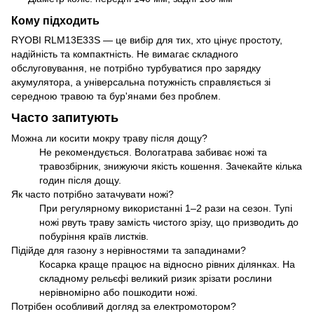
Кому підходить
RYOBI RLM13E33S — це вибір для тих, хто цінує простоту,
надійність та компактність. Не вимагає складного
обслуговування, не потрібно турбуватися про зарядку
акумулятора, а універсальна потужність справляється зі
середною травою та бур'янами без проблем.
Часто запитують
Можна ли косити мокру траву після дощу?
Не рекомендується. Вологатрава забиває ножі та
травозбірник, знижуючи якість кошення. Зачекайте кілька
годин після дощу.
Як часто потрібно затачувати ножі?
При регулярному використанні 1–2 рази на сезон. Тупі
ножі рвуть траву замість чистого зрізу, що призводить до
побуріння країв листків.
Підійде для газону з нерівностями та западинами?
Косарка краще працює на відносно рівних ділянках. На
складному рельєфі великий ризик зрізати рослини
нерівномірно або пошкодити ножі.
Потрібен особливий догляд за електромотором?