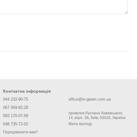
Контактна інформація
044 232-90-75
office@in-green.com.ua
067 569-82-28
провулок Руслана Лужевського,
093 170-07-89
14, корп. 3Б, Київ, 03028, Україна
048 735-72-02
Мапа проїзду
Передзвонити вам?