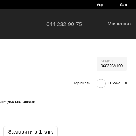
Укр
Вхід
044 232-90-75
Мій кошик
Модель
060326A100
Порівняти
В бажання
опичувальної знижки
Замовити в 1 клік