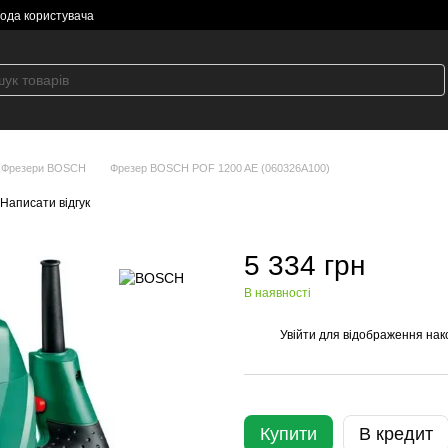
года користувача
Фрезери BOSCH
Фрезер BOSCH POF 1200 AE (060326A100)
Написати відгук
5 334 грн
В наявності
Увійти
для відображення нак
%
Купити
В кредит