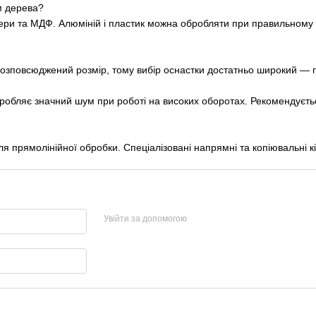
м дерева?
и та МДФ. Алюміній і пластик можна обробляти при правильному в
повсюджений розмір, тому вибір оснастки достатньо широкий — галь
робляє значний шум при роботі на високих оборотах. Рекомендуєтьс
я прямолінійної обробки. Спеціалізовані напрямні та копіювальні 
Увійти за допомогою