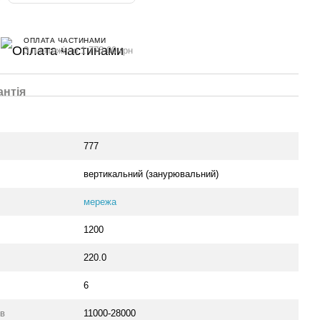
ОПЛАТА ЧАСТИНАМИ
3 платежі по 1 778.00 грн
антія
777
вертикальний (занурювальний)
мережа
1200
220.0
6
хв
11000-28000