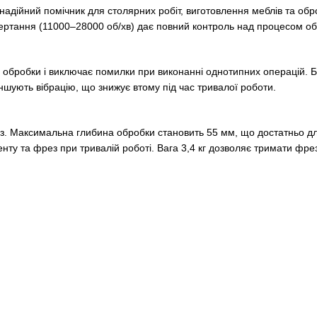
йний помічник для столярних робіт, виготовлення меблів та обро
бертання (11000–28000 об/хв) дає повний контроль над процесом об
 обробки і виключає помилки при виконанні однотипних операцій.
ншують вібрацію, що знижує втому під час тривалої роботи.
з. Максимальна глибина обробки становить 55 мм, що достатньо дл
нту та фрез при тривалій роботі. Вага 3,4 кг дозволяє тримати фр