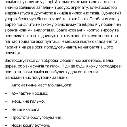
помічник у саду чи у дворі. Автоматичне мастило ланцюга
значно збільшує загальний ресурс агрегату. Електромотор
відрізняється відсутністю викидів вихлопних газів. Зубчастий
упор забезпечує більш точний та рівний зріз. Особливу увагу
варто приділити низькому рівню шуму та вібрацій у порівнянні
з бензиновими аналогами. Збалансований корпус виробу та
невелика вага не підвищують стомлюваність рук оператора
під час тривалої експлуатації. Німецька якість складання та
гарантія на два роки порадують навіть найвибагливішого
покупця.
Застосовується для обробки дерев'яних заготовок, валки
дерев, обрізки сучків та гілок. Підійде будь-якому господареві
приватного чи заміського будинку для вирішення
різноманітних побутових завдань.
Автоматичне мастило ланцюга;
Компактний розмір;
Інерційне гальмо;
Невелика вага;
Простота обслуговування;
Якісні комплектуючі.