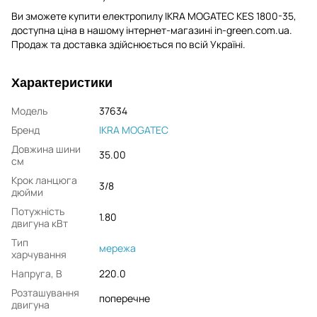
Ви зможете купити електропилу IKRA MOGATEC KES 1800-35,
доступна ціна в нашому інтернет-магазині in-green.com.ua.
Продаж та доставка здійснюється по всій Україні.
Характеристики
Модель
37634
Бренд
IKRA MOGATEC
Довжина шини
35.00
см
Крок ланцюга
3/8
дюйми
Потужність
1.80
двигуна кВт
Тип
мережа
харчування
Напруга, В
220.0
Розташування
поперечне
двигуна