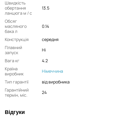
Швидкість
обертання
13.5
ланцюга м / с
Обсяг
масляного
0.14
бака л
Конструкція
середня
Плавний
Ні
запуск
Вага кг
4.2
Країна
Німеччина
виробник
Тип гарантії
від виробника
Гарантійний
24
термін, міс.
Відгуки