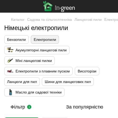
Каталог
Садова та сільгосптехніка
Ланцюгові пили
Електр
Німецькі електропили
Бензопили
Електропили
Акумуляторні ланцюгові пили
Міні ланцюгові пилки
Електропили з плавним пуском
Висоторізи
Ланцюги для пил
Шини для ланцюгових пил
Масло для садової техніки
Фільтр
За популярністю
1