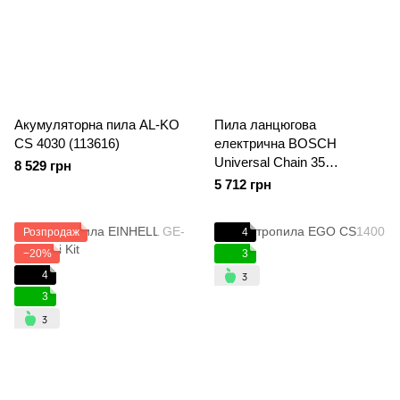
Акумуляторна пила AL-KO
Пила ланцюгова
CS 4030 (113616)
електрична BOSCH
Universal Chain 35
8 529 грн
(06008B8303)
5 712 грн
Розпродаж
4
−20%
3
4
3