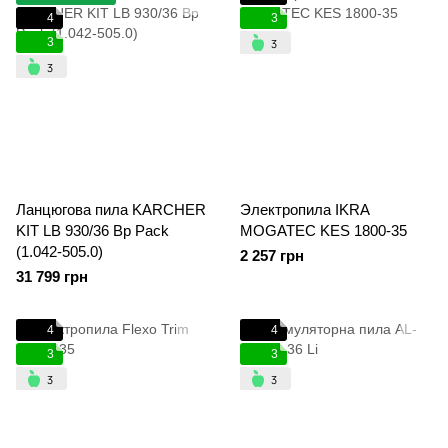
4
3
3
Ланцюгова пила KARCHER
Электропила IKRA
KIT LB 930/36 Bp Pack
MOGATEC KES 1800-35
(1.042-505.0)
2 257 грн
31 799 грн
4
4
3
3