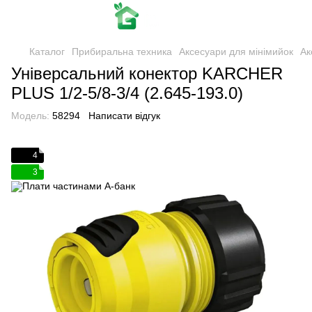
Каталог
Прибиральна техника
Аксесуари для мінімийок
Ак
Універсальний конектор KARCHER
PLUS 1/2-5/8-3/4 (2.645-193.0)
Модель:
58294
Написати відгук
4
3