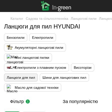
Каталог
Садова та сільгосптехніка
Ланцюгові пили
Ланцюг
Ланцюги для пил HYUNDAI
Бензопили
Електропили
Акумуляторні ланцюгові пили
Міні ланцюгові пилки
Електропили з плавним пуском
Висоторізи
Ланцюги для пил
Шини для ланцюгових пил
Масло для садової техніки
Фільтр
За популярністю
1