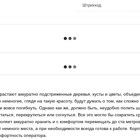
Штрихкод
зрастают аккуратно подстриженные деревья, кусты и цветы, объед
о немногие, глядя на такую красоту, будут думать о том, как слож
 и вовсе погибнуть. Однако как же, должно быть, неудобно полить
аться, перекрутиться или согнуться. Все это могло бы сократить ср
воляет аккуратно хранить и с комфортом перемещать до ста метров
 немного места, а при необходимости всегда готова к работе. Кор
омфортность оператора.