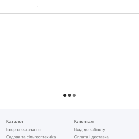
Каталог
Клієнтам
Енергопостачання
Вхід до кабінету
Садова та сільгосптехніка
Оплата і доставка