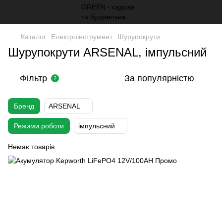
Каталог
Електроінструмент
Шурупокрути
Шурупокрути ARSENAL, імпульсний
Фільтр
За популярністю
2
Бренд
ARSENAL
Режими роботи
імпульсний
Немає товарів