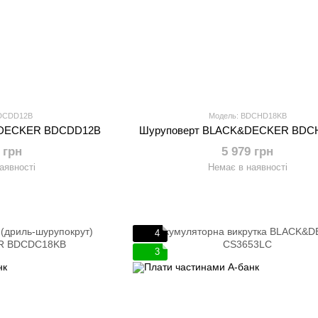
BDCDD12B
Модель: BDCHD18KB
&DECKER BDCDD12B
Шуруповерт BLACK&DECKER BDC
 грн
5 979 грн
аявності
Немає в наявності
4
3