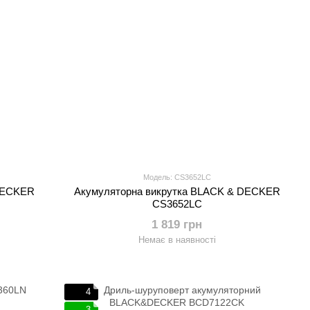
Модель: CS3652LC
 DECKER
Акумуляторна викрутка BLACK & DECKER
CS3652LC
1 819 грн
Немає в наявності
4
3