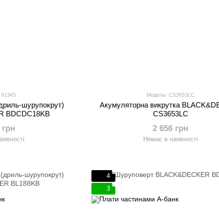
 91343
Модель: CS3653LC
дриль-шурупокрут)
Акумуляторна викрутка BLACK&
R BDCDC18KB
CS3653LC
 грн
2 656 грн
аявності
Немає в наявності
4
3