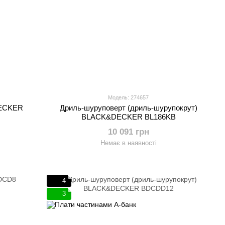
Модель: 274657
DECKER
Дриль-шуруповерт (дриль-шурупокрут)
BLACK&DECKER BL186KB
10 091 грн
Немає в наявності
4
3