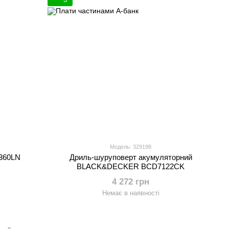
Модель: 329198
360LN
Дриль-шуруповерт акумуляторний
BLACK&DECKER BCD7122CK
4 272 грн
Немає в наявності