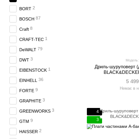
2
BORT
87
BOSCH
8
Craft
1
CRAFT-TEC
79
DeWALT
3
DWT
Модель:
Дриль-шуруповерт (
1
EIBENSTOCK
BLACK&DECKE
36
EINHELL
5 499
Немає в н
9
FORTE
3
GRAPHITE
3
GREENWORKS
4
3
9
GTM
2
HAISSER