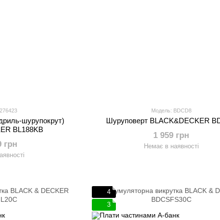
 276423
Модель: BDCD8
дриль-шурупокрут)
Шуруповерт BLACK&DECKER B
ER BL188KB
1 959 грн
9 грн
Немає в наявності
аявності
4
3