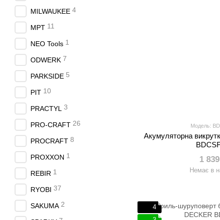
4
MILWAUKEE
11
MPT
1
NEO Tools
7
ODWERK
5
PARKSIDE
10
PIT
3
PRACTYL
26
PRO-CRAFT
Модель: B
Акумуляторна викру
8
PROCRAFT
BDCSF
1
PROXXON
1 839
Немає в н
1
REBIR
37
RYOBI
2
SAKUMA
4
3