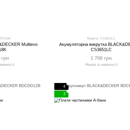
 MT218K
Модель: CS3651LC
&DECKER Multievo
Акумуляторна викрутка BLACK&
18K
CS3651LC
 грн
1 708 грн
аявності
Немає в наявності
4
3