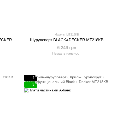
Модель: MT218KB
DECKER
Шуруповерт BLACK&DECKER MT218KB
6 249 грн
Немає в наявності
4
3