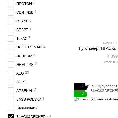
6
ПРОТОН
1
СВИТЯЗЬ
6
СТАЛЬ
1
СТАРТ
7
ТехАС
Модель: 
2
ЭЛЕКТРОМАШ
Шуруповерт BLACK
4
ЭЛПРОМ
4 399
Немає в н
2
ЭНЕРГИЯ
29
AEG
1
AGP
4
8
ARSENAL
3
1
BASS POLSKA
3
BauMaster
23
BLACK&DECKER