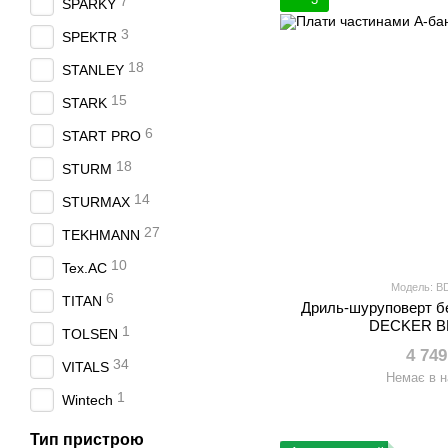
7
SPARKY
3
SPEKTR
18
STANLEY
15
STARK
6
START PRO
18
STURM
14
STURMAX
27
TEKHMANN
10
Tex.AC
Модель: 
6
TITAN
Дриль-шуруповерт б
DECKER B
1
TOLSEN
4 749
34
VITALS
Немає в н
1
Wintech
Тип пристрою