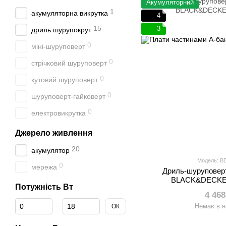
Акумуляторний
1
акумуляторна викрутка
4
15
3
дриль шурупокрут
0
міні-шуруповерт
0
стрічковий шуруповерт
0
кутовий шуруповерт
0
шуруповерт-гайковерт
0
електровикрутка
Джерело живлення
20
акумулятор
Модель: 
0
мережа
Дриль-шуруповер
BLACK&DECKE
Потужність Вт
4 468
Від Потужність Вт
До Потужність Вт
Немає в н
ОК