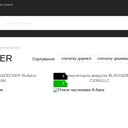
истувача
УРУПОКРУТИ
KER
спочатку дорожчі
спочатку дешевш
Сортування:
4
3