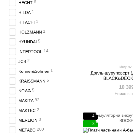
6
HECHT
1
HILDA
1
HITACHI
1
HOLZMANN
5
HYUNDAI
14
INTERTOOL
2
JCB
Модель:
1
Konner&Sohnen
Дриль-шуруповерт (
BLACK&DECK
5
KRAISSMANN
10 39
5
NOWA
Немає в н
92
MAKITA
2
MAKTEC
4
3
MERLION
3
200
METABO