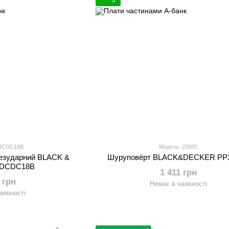
BDCDC18B
Модель: 23985
езударний BLACK &
Шуруповёрт BLACK&DECKER PP
DCDC18B
1 411 грн
 грн
Немає в наявності
аявності