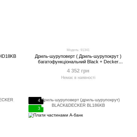
Модель: 91341
HD18KB
Дриль-шуруповерт ( Дриль-шурупокрут )
багатофункціональний Black + Decker
MT218KB
4 352 грн
Немає в наявності
4
3