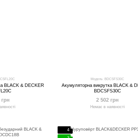
DCSFL20C
Модель: BDCSFS30C
тка BLACK & DECKER
Акумуляторна викрутка BLACK &
L20C
BDCSFS30C
 грн
2 502 грн
аявності
Немає в наявності
4
3