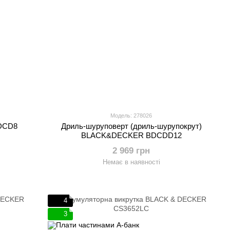
Модель: 278026
DCD8
Дриль-шуруповерт (дриль-шурупокрут)
BLACK&DECKER BDCDD12
2 969 грн
Немає в наявності
4
3