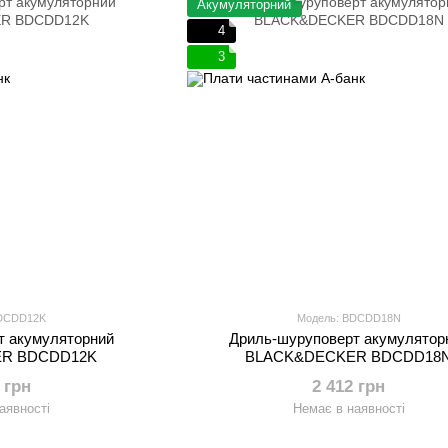
Акумуляторний
4
3
BDCDD12K
Модель: BDCDD18N
т акумуляторний
Дриль-шуруповерт акумулятор
R BDCDD12K
BLACK&DECKER BDCDD18
 грн
2 412 грн
аявності
Немає в наявності