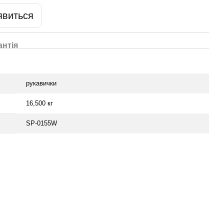
явиться
антія
рукавички
16,500 кг
SP-0155W