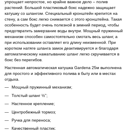
упрощает непростое, но крайне важное дело – полив
растений. Большой пластиковый бокс надежно защищает
катушку со шлангом. Специальный кронштейн крепится на
стену, а сам бокс легко снимается с этого кронштейна. Такая
особенность будет очень полезной в зимний период, чтобы
предотвратить замерзание воды внутри. Мощный пружинный
механизм способен самостоятельно смотать весь шланг, а
при использовании оставляет его длину неизменной. При
коротком натяге шланга замок деактивируется и благодаря
автоматическому наматыванию шланг легко скручивается в
бокс без перегибов.
Настенная автоматическая катушка Gardena 25м выполнена
для простого и эффективного полива в быту или в местах
отдыха.
Мощный пружинный механизм;
Толстый шланг ½”;
Настенное крепление;
Центробежный тормоз;
Ручка для переноса;
Качественный пластик;