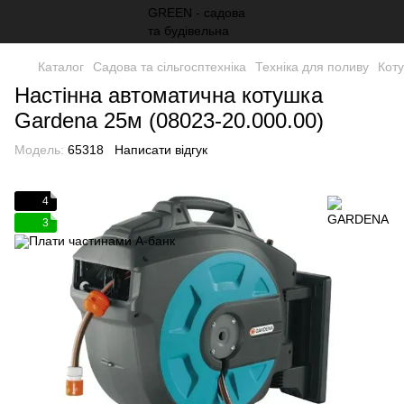
Каталог
Садова та сільгосптехніка
Техніка для поливу
Коту
Настінна автоматична котушка
Gardena 25м (08023-20.000.00)
Модель:
65318
Написати відгук
4
3