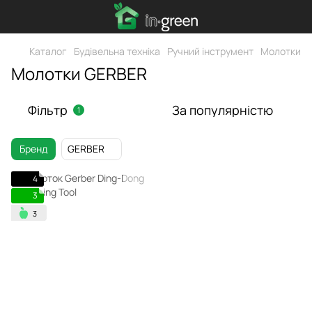
Каталог
Будівельна техніка
Ручний інструмент
Молотки
Молотки GERBER
Фільтр
За популярністю
1
Бренд
GERBER
4
3