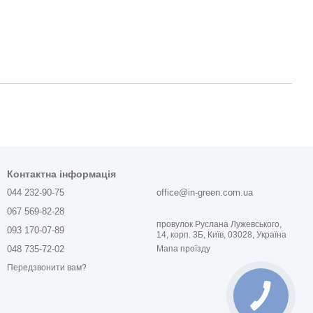
Контактна інформація
044 232-90-75
office@in-green.com.ua
067 569-82-28
провулок Руслана Лужевського,
093 170-07-89
14, корп. 3Б, Київ, 03028, Україна
048 735-72-02
Мапа проїзду
Передзвонити вам?