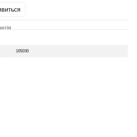
явиться
антія
105030