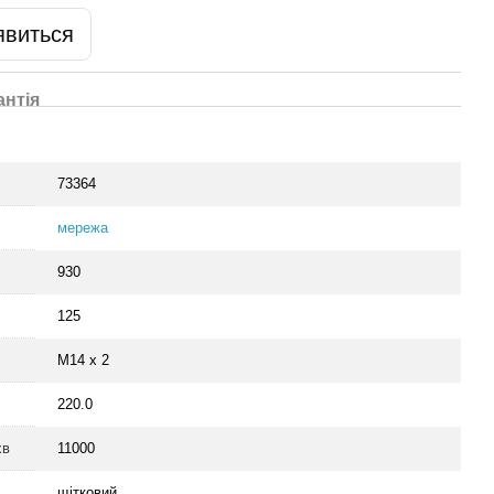
явиться
антія
73364
мережа
930
125
M14 x 2
220.0
хв
11000
щітковий