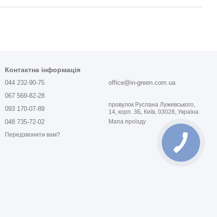
Контактна інформація
044 232-90-75
office@in-green.com.ua
067 569-82-28
провулок Руслана Лужевського,
093 170-07-89
14, корп. 3Б, Київ, 03028, Україна
048 735-72-02
Мапа проїзду
Передзвонити вам?