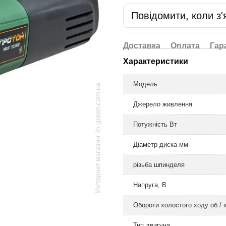
Повідомити, коли з'
Доставка
Оплата
Гар
Характеристики
Модель
Джерело живлення
Потужність Вт
Діаметр диска мм
різьба шпинделя
Напруга, В
Обороти холостого ходу об / 
Тип двигуна