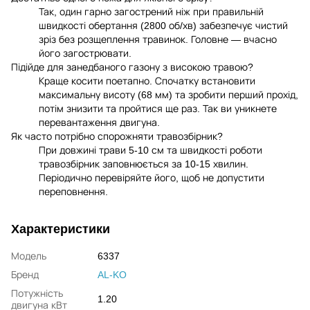
Так, один гарно загострений ніж при правильній
швидкості обертання (2800 об/хв) забезпечує чистий
зріз без розщеплення травинок. Головне — вчасно
його загострювати.
Підійде для занедбаного газону з високою травою?
Краще косити поетапно. Спочатку встановити
максимальну висоту (68 мм) та зробити перший прохід,
потім знизити та пройтися ще раз. Так ви уникнете
перевантаження двигуна.
Як часто потрібно спорожняти травозбірник?
При довжині трави 5-10 см та швидкості роботи
травозбірник заповнюється за 10-15 хвилин.
Періодично перевіряйте його, щоб не допустити
переповнення.
Характеристики
Модель
6337
Бренд
AL-KO
Потужність
1.20
двигуна кВт