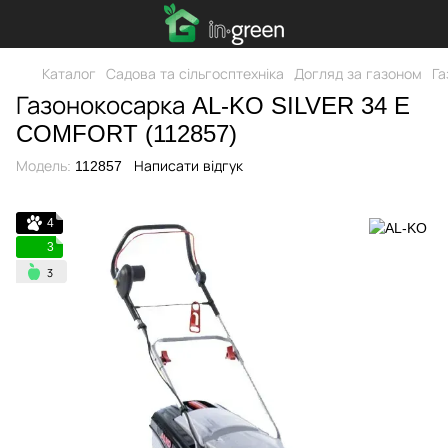
Каталог
Садова та сільгосптехніка
Догляд за газоном
Га
Газонокосарка AL-KO SILVER 34 E
COMFORT (112857)
Модель:
112857
Написати відгук
4
3