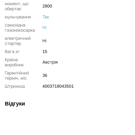
момент, що
2800
обертає
мульчування
Так
самохідна
Ні
газонокосарка
електричний
Ні
стартер
Вага кг
15
Країна
Австрія
виробник
Гарантійний
36
термін, міс.
Штрихкод
4003718043501
Відгуки