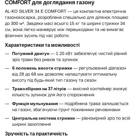
COMFORT для доглядання газону
AL-KO SILVER 34 E COMFORT — це компактна електрична
газонокосарка, розроблена спеціально для ділянок площею
до 300 м². Завдяки масі всього 15 кг та ширині стрижки 34
см, вона легко маневрує між перешкодами та не вимагає
фізичних зусиль під час роботи.
Характеристики та можливості
Потужний двигун
— 1.20 кВт забезпечує чистий рівний
зріз трави без ривків та зупинок
6 положень висоти стрижки
— регульований діапазон
від 28 до 68 мм дозволяє налаштувати оптимальну
висоту під будь-який тип газону та сезон
Травозбірник на 37 літрів
— вмісний контейнер знижує
кількість зупинок для його спорожнення
Функція мульчування
— подрібнена трава залишається
на газоні, збагачуючи ґрунт поживними речовинами
Центральна система стрижки
— рівномірний зріз по всій
ширині захоплення
Зручність та практичність