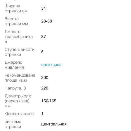
Ширина
34
стрижки см
Висота
28-68
стрижки мм
Ємність
травозбірника
37
л
Ступені висоти
6
стрижки
Джерело
електрика
живлення
Рекомендована
300
площа кв.м
Напруга, В
220
Діаметр коліс
(перед / зад)
150/165
мм
Кількість ножів
1
система
центральная
стрижки