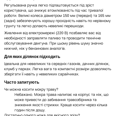
Регульована ручка легко підлаштовується під зріст
користувача, що знижує втомлюваність під час тривалої
роботи. Великі колеса діаметром 150 мм (передні) та 165 мм
(задні) забезпечують хорошу прохідність навіть по нерівному
грунту та легко долають невеликі перешкоди.
Живлення від електромережі (220 В) позбавляє вас від
необхідності заправляти паливо та проводити технічне
обслуговування двигуна. При цьому рівень шуму значно
нижчий, ніж у бензинових аналогів.
Для яких ділянок підходить
Ідеальна для невеликих та середніх газонів, дачних ділянок,
клумб у парках. Легка вага та компактні розміри дозволяють
зберігати її навіть у невеликих сарайчиках.
Часто запитують
Чи можна косити мокру траву?
Небажано. Мокра трава налипає на корпус та ніж, що
може привести до забивання травозбірника та
зниження якості стрижки. Краще косити через кілька
годин після дощу.
Достатньо одного ножа для якісного зрізу?