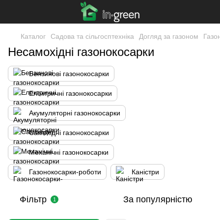
Каталог
Садова та сільгосптехніка
Догляд за газоном
Газо
Несамохідні газонокосарки
Бензинові газонокосарки
Електричні газонокосарки
Акумуляторні газонокосарки
Самохідні газонокосарки
Механічні газонокосарки
Газонокосарки-роботи
Каністри
Фільтр
За популярністю
1