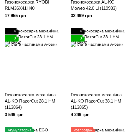
Газонокосарка RYOBI
Газонокосарка AL-KO
RLM36X41H40
Moweo 42.0 Li (119933)
17 955 грн
32 499 грн
4
4
3
3
Газонокосарка механічна
Газонокосарка механічна
AL-KO RazorCut 28.1 HM
AL-KO RazorCut 38.1 HM
(113864)
(113865)
3 549 грн
4 249 грн
Акумуляторна
Розпродаж