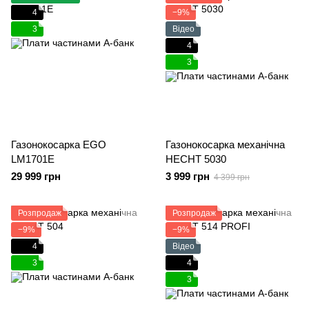
4
−9%
3
Відео
4
3
Газонокосарка EGO
Газонокосарка механічна
LM1701E
HECHT 5030
29 999 грн
3 999 грн
4 399 грн
Розпродаж
Розпродаж
−9%
−9%
4
Відео
3
4
3