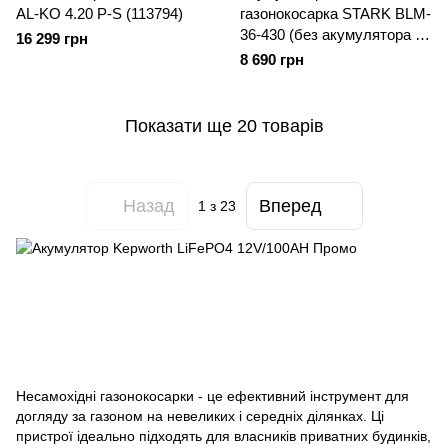
AL-KO 4.20 P-S (113794)
газонокосарка STARK BLM-
36-430 (без акумулятора та
16 299 грн
зарядного пристрою)
8 690 грн
Показати ще 20 товарів
Назад
Вперед
1
з 23
Несамохідні газонокосарки - це ефективний інструмент для
догляду за газоном на невеликих і середніх ділянках. Ці
пристрої ідеально підходять для власників приватних будинків,