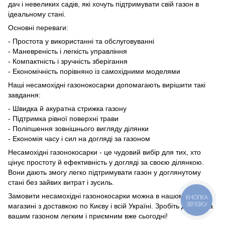
дач і невеликих садів, які хочуть підтримувати свій газон в
ідеальному стані.
Основні переваги:
- Простота у використанні та обслуговуванні
- Маневреність і легкість управління
- Компактність і зручність зберігання
- Економічність порівняно із самохідними моделями
Наші несамохідні газонокосарки допомагають вирішити такі
завдання:
- Швидка й акуратна стрижка газону
- Підтримка рівної поверхні трави
- Поліпшення зовнішнього вигляду ділянки
- Економія часу і сил на догляді за газоном
Несамохідні газонокосарки - це чудовий вибір для тих, хто
цінує простоту й ефективність у догляді за своєю ділянкою.
Вони дають змогу легко підтримувати газон у доглянутому
стані без зайвих витрат і зусиль.
Замовити несамохідні газонокосарки можна в нашому
КНОПКА
ЗВ'ЯЗКУ
магазині з доставкою по Києву і всій Україні. Зробіть догляд за
вашим газоном легким і приємним вже сьогодні!