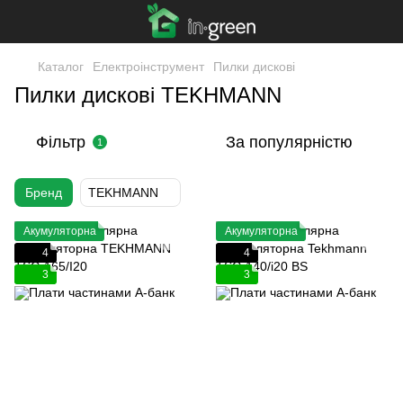
Каталог
Електроінструмент
Пилки дискові
Пилки дискові TEKHMANN
Фільтр
За популярністю
1
Бренд
TEKHMANN
Акумуляторна
Акумуляторна
4
4
3
3