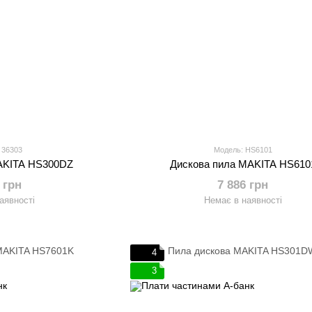
 36303
Модель: HS6101
AKITA HS300DZ
Дискова пила MAKITA HS610
 грн
7 886 грн
аявності
Немає в наявності
4
3