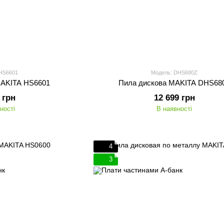
 HS6601
Модель: DHS680Z
MAKITA HS6601
Пила дискова MAKITA DHS68
 грн
12 699 грн
ності
В наявності
4
3