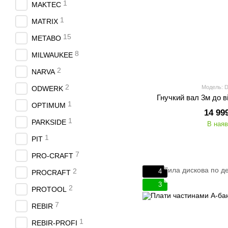
1
MAKTEC
1
MATRIX
15
METABO
8
MILWAUKEE
2
NARVA
2
Модель: 
ODWERK
Гнучкий вал 3м до 
1
OPTIMUM
14 99
1
PARKSIDE
В наяв
1
PIT
7
PRO-CRAFT
2
4
PROCRAFT
3
2
PROTOOL
7
REBIR
1
REBIR-PROFI