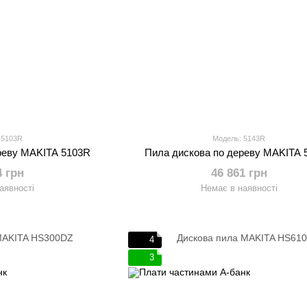
 5103R
Модель: 5143R
реву MAKITA 5103R
Пила дискова по дереву MAKITA 
4 грн
46 861 грн
аявності
Немає в наявності
4
3