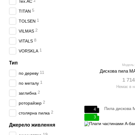
2
Tex.AC
5
TITAN
1
TOLSEN
2
VILMAS
8
VITALS
1
VORSKLA
Тип
Модель:
Дискова пила M
11
по дереву
1 714
1
по металу
Немає в н
2
заглибна
2
роторайзер
4
2
столярна пилка
3
Джерело живлення
19