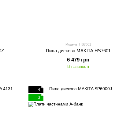
Модель: HS7601
0Z
Пила дискова MAKITA HS7601
6 479 грн
В наявності
4
3