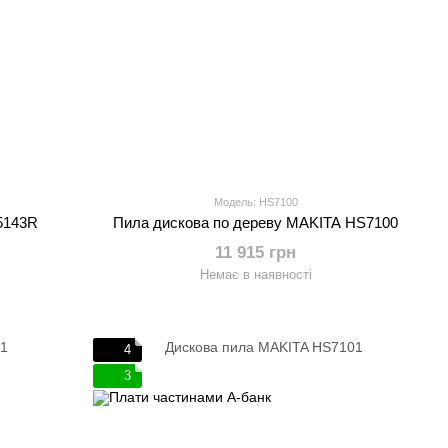
Модель: HS7100
5143R
Пила дискова по дереву MAKITA HS7100
11 915 грн
Немає в наявності
4
3