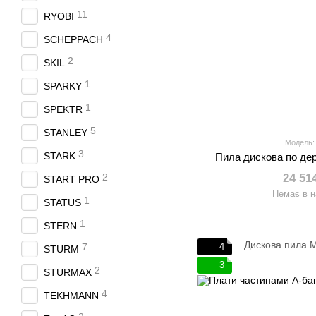
11
RYOBI
4
SCHEPPACH
2
SKIL
1
SPARKY
1
SPEKTR
5
STANLEY
Модель:
3
STARK
Пила дискова по де
2
24 51
START PRO
Немає в н
1
STATUS
1
STERN
7
4
STURM
3
2
STURMAX
4
TEKHMANN