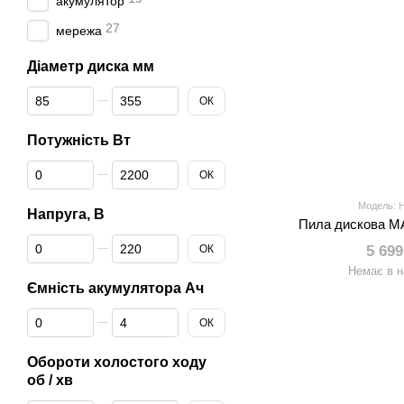
акумулятор
27
мережа
Діаметр диска мм
Від Діаметр диска мм
До Діаметр диска мм
ОК
Потужність Вт
Від Потужність Вт
До Потужність Вт
ОК
Модель: 
Напруга, В
Пила дискова M
Від Напруга, В
До Напруга, В
ОК
5 699
Немає в н
Ємність акумулятора Ач
Від Ємність акумулятора Ач
До Ємність акумулятора Ач
ОК
Обороти холостого ходу
об / хв