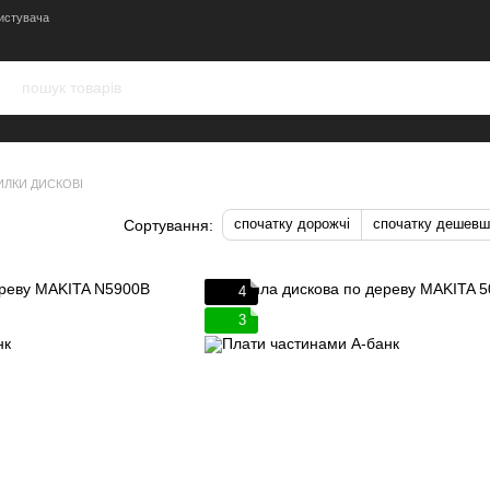
истувача
ИЛКИ ДИСКОВІ
спочатку дорожчі
спочатку дешевш
Сортування:
4
3