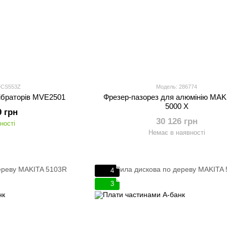
DCS553Z
Модель: 286774
вібраторів MVE2501
Фрезер-пазорез для алюмінію MAK
5000 X
9 грн
30 126 грн
ності
Немає в наявності
4
3