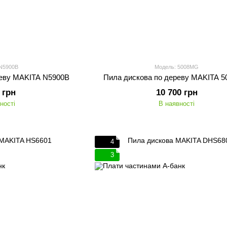
 N5900B
Модель: 5008MG
реву MAKITA N5900B
Пила дискова по дереву MAKITA 
 грн
10 700 грн
ності
В наявності
4
3