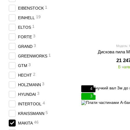
1
EIBENSTOCK
19
EINHELL
1
ELTOS
3
FORTE
3
GRAND
Модель:
Дискова пила 
1
GREENWORKS
21 24
3
GTM
В наяв
2
HECHT
3
HOLZMANN
4
3
HYUNDAI
3
4
INTERTOOL
5
KRAISSMANN
46
MAKITA