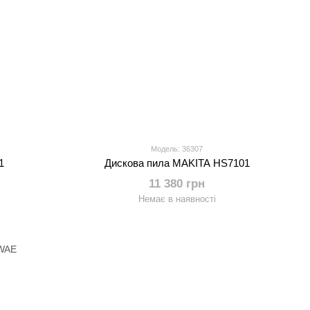
Модель: 36307
1
Дискова пила MAKITA HS7101
11 380 грн
Немає в наявності