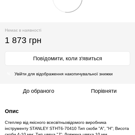
Немає в наявності
1 873 грн
Повідомити, коли з'явиться
Увійти
для відображення накопичувальної знижки
%
До обраного
Порівняти
Опис
Степлер від якісного всесвітньовідомого виробника
інструменту STANLEY STHT6-70410 Тип скоби "А", "Н"; Висота
скоби 4-10 мм; Тип цвяха "J"; Довжина цвяха 10 мм