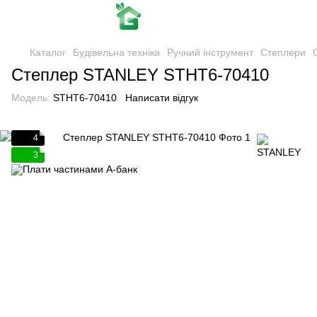
Каталог
Будівельна техніка
Ручний інструмент
Степлери
Степлер STANLEY STHT6-70410
Модель:
STHT6-70410
Написати відгук
4
3