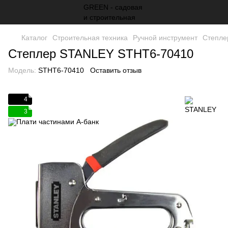
Каталог
Строительная техника
Ручной инструмент
Степле
Степлер STANLEY STHT6-70410
Модель:
STHT6-70410
Оставить отзыв
4
3