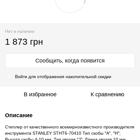
Нет в наличии
1 873 грн
Сообщить, когда появится
Войти
для отображения накопительной скидки
%
В избранное
К сравнению
Описание
Степлер от качественного всемирноизвестного производителя
инструмента STANLEY STHT6-70410 Тип скобы ″А″, ″Н″;
Высота скобы 4-10 мм; Тип гвоздя ″J″; Длина гвоздя 10 мм