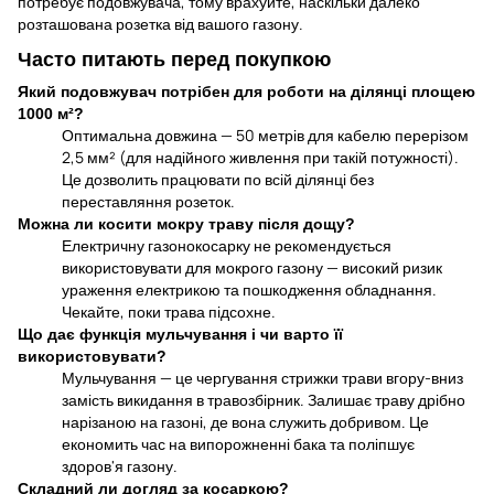
потребує подовжувача, тому врахуйте, наскільки далеко
розташована розетка від вашого газону.
Часто питають перед покупкою
Який подовжувач потрібен для роботи на ділянці площею
1000 м²?
Оптимальна довжина — 50 метрів для кабелю перерізом
2,5 мм² (для надійного живлення при такій потужності).
Це дозволить працювати по всій ділянці без
переставляння розеток.
Можна ли косити мокру траву після дощу?
Електричну газонокосарку не рекомендується
використовувати для мокрого газону — високий ризик
ураження електрикою та пошкодження обладнання.
Чекайте, поки трава підсохне.
Що дає функція мульчування і чи варто її
використовувати?
Мульчування — це чергування стрижки трави вгору-вниз
замість викидання в травозбірник. Залишає траву дрібно
нарізаною на газоні, де вона служить добривом. Це
економить час на випорожненні бака та поліпшує
здоров'я газону.
Складний ли догляд за косаркою?