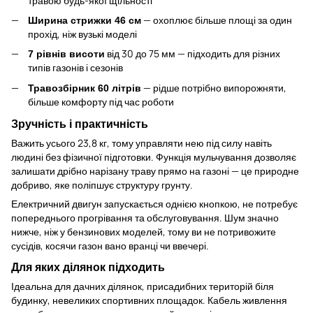
травою будь-якої щільності
— охоплює більше площі за один
Ширина стрижки 46 см
прохід, ніж вузькі моделі
від 30 до 75 мм — підходить для різних
7 рівнів висоти
типів газонів і сезонів
— рідше потрібно випорожняти,
Травозбірник 60 літрів
більше комфорту під час роботи
Зручність і практичність
Важить усього 23,8 кг, тому управляти нею під силу навіть
людині без фізичної підготовки. Функція мульчування дозволяє
залишати дрібно нарізану траву прямо на газоні — це природне
добриво, яке поліпшує структуру грунту.
Електричний двигун запускається однією кнопкою, не потребує
попереднього прогрівання та обслуговування. Шум значно
нижче, ніж у бензинових моделей, тому ви не потривожите
сусідів, косячи газон вано вранці чи ввечері.
Для яких ділянок підходить
Ідеальна для дачних ділянок, присадибних територій біля
будинку, невеликих спортивних площадок. Кабель живлення