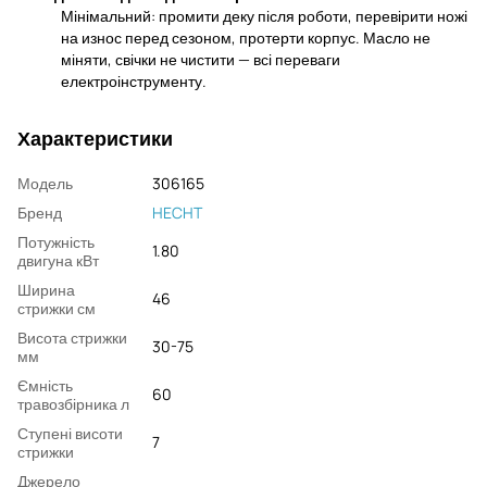
Мінімальний: промити деку після роботи, перевірити ножі
на износ перед сезоном, протерти корпус. Масло не
міняти, свічки не чистити — всі переваги
електроінструменту.
Характеристики
Модель
306165
Бренд
HECHT
Потужність
1.80
двигуна кВт
Ширина
46
стрижки см
Висота стрижки
30-75
мм
Ємність
60
травозбірника л
Ступені висоти
7
стрижки
Джерело