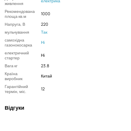
електрика
живлення
Рекомендована
1000
площа кв.м
Напруга, В
220
мульчування
Так
самохідна
Ні
газонокосарка
електричний
Ні
стартер
Вага кг
23.8
Країна
Китай
виробник
Гарантійний
12
термін, міс.
Відгуки