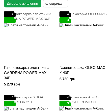
Джерело живлення
електрика
4
4
3
3
Газонокосарка електрична
Газонокосарка OLEO-MAC
GARDENA POWER MAX
К-40Р
34E
6 750 грн
5 279 грн
4
4
3
3