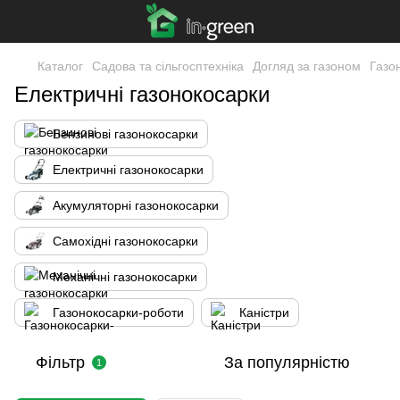
Каталог
Садова та сільгосптехніка
Догляд за газоном
Газо
Електричні газонокосарки
Бензинові газонокосарки
Електричні газонокосарки
Акумуляторні газонокосарки
Самохідні газонокосарки
Механічні газонокосарки
Газонокосарки-роботи
Каністри
Фільтр
За популярністю
1