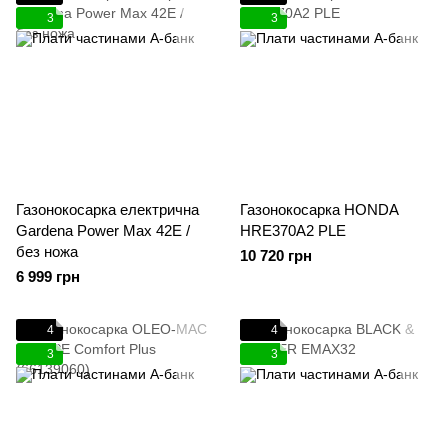
3
3
Газонокосарка електрична
Газонокосарка HONDA
Gardena Power Max 42E /
HRE370A2 PLE
без ножа
10 720 грн
6 999 грн
4
4
3
3