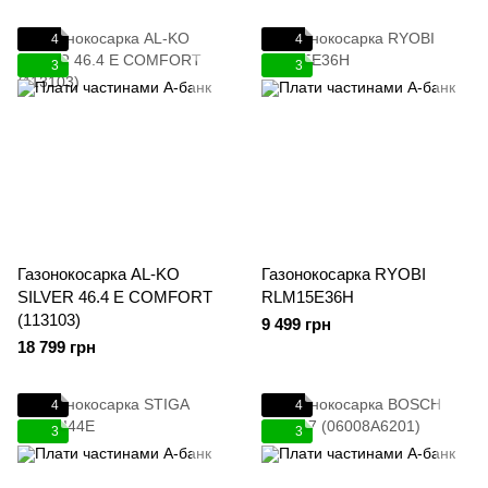
4
4
3
3
Газонокосарка AL-KO
Газонокосарка RYOBI
SILVER 46.4 E COMFORT
RLM15E36H
(113103)
9 499 грн
18 799 грн
4
4
3
3