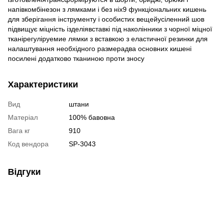
напівкомбінезон з лямками і без ніх9 функціональних кишень
для зберігання інструменту і особистих вещейусіленний шов
підвищує міцність ізделіявставкі під наколінники з чорної міцної
тканірегуліруемие лямки з вставкою з еластичної резинки для
налаштування необхідного размерадва основних кишені
посилені додатково тканиною проти зносу
Характеристики
Вид
штани
Матеріал
100% бавовна
Вага кг
910
Код вендора
SP-3043
Відгуки