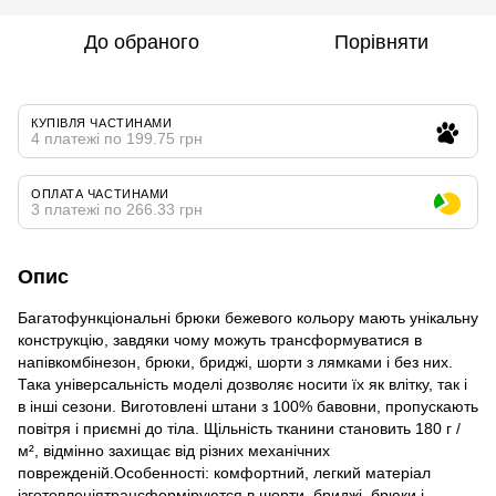
До обраного
Порівняти
КУПІВЛЯ ЧАСТИНАМИ
4 платежі по 199.75 грн
ОПЛАТА ЧАСТИНАМИ
3 платежі по 266.33 грн
Опис
Багатофункціональні брюки бежевого кольору мають унікальну
конструкцію, завдяки чому можуть трансформуватися в
напівкомбінезон, брюки, бриджі, шорти з лямками і без них.
Така універсальність моделі дозволяє носити їх як влітку, так і
в інші сезони. Виготовлені штани з 100% бавовни, пропускають
повітря і приємні до тіла. Щільність тканини становить 180 г /
м², відмінно захищає від різних механічних
поврежденій.Особенності: комфортний, легкий матеріал
ізготовленіятрансформіруются в шорти, бриджі, брюки і