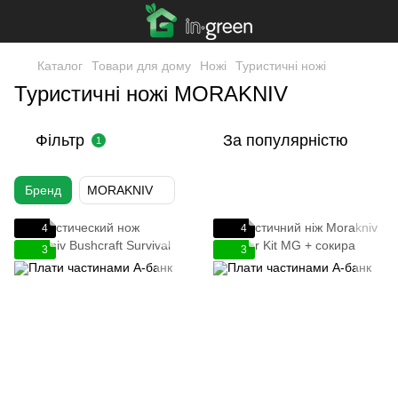
Каталог
Товари для дому
Ножі
Туристичні ножі
Туристичні ножі MORAKNIV
Фільтр
За популярністю
1
Бренд
MORAKNIV
4
4
3
3