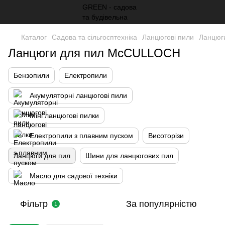
Каталог
Садова та сільгосптехніка
Ланцюгові пили
Ланцюг
Ланцюги для пил McCULLOCH
Бензопили
Електропили
Акумуляторні ланцюгові пили
Міні ланцюгові пилки
Електропили з плавним пуском
Висоторізи
Ланцюги для пил
Шини для ланцюгових пил
Масло для садової техніки
Фільтр
За популярністю
1