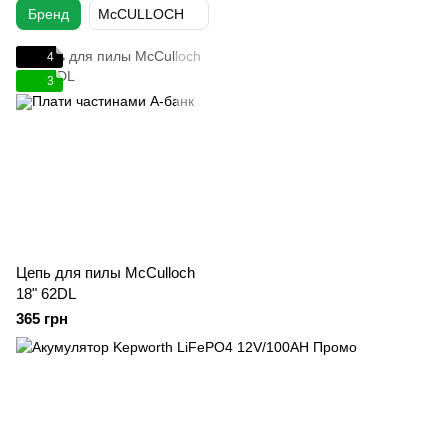
Бренд
McCULLOCH
4
3
Цепь для пилы McCulloch
18" 62DL
365 грн