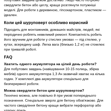
побутових завдань цілком достатньо. Якщо часто потрібно
свердлити бетон або цеглу, краще розглянути потужніші
моделі. Для роботи з деревиною, гіпсокартоном, пластиком —
ідеален.
Коли цей шуруповерт особливо корисний
Підходить для монтажників, домашніх майстрів, людей, які
періодично роблять невеликий ремонт. Компактність робить
його зручним для роботи у стислих умовах — під стелею, у
кутах, всередину шаф. Легка вага (близько 1,2 кг) не стомлює
при тривалій роботі.
FAQ
Хватить одного акумулятора на цілий день роботи?
Для побутових завдань (навішування 10-15 полиць, збірка
меблів) одного аккумулятора 1,3 Ач зазвичай хватає на кілька
годин. У комплекті два акумулятори спеціально для
безперервної роботи.
Можна свердлити бетон цим шуруповертом?
Технічно можна, але повільно й при умові попереднього
позначення. Спеціальне зверло для бетону обов'язково. Для
частого свердління бетону краще вибрати перфоратор або
ударну дриль.