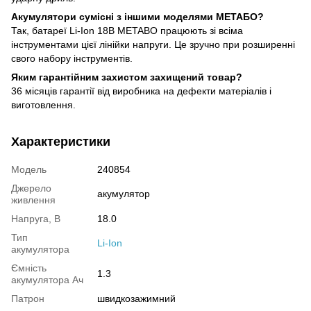
Акумулятори сумісні з іншими моделями МЕТАБО?
Так, батареї Li-Ion 18В METABO працюють зі всіма
інструментами цієї лінійки напруги. Це зручно при розширенні
свого набору інструментів.
Яким гарантійним захистом захищений товар?
36 місяців гарантії від виробника на дефекти матеріалів і
виготовлення.
Характеристики
Модель
240854
Джерело
акумулятор
живлення
Напруга, В
18.0
Тип
Li-Ion
акумулятора
Ємність
1.3
акумулятора Ач
Патрон
швидкозажимний