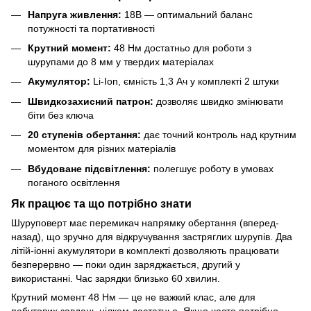
Напруга живлення:
18В — оптимальний баланс
потужності та портативності
Крутний момент:
48 Нм достатньо для роботи з
шурупами до 8 мм у твердих матеріалах
Акумулятор:
Li-Ion, ємність 1,3 Ач у комплекті 2 штуки
Швидкозахисний патрон:
дозволяє швидко змінювати
біти без ключа
20 ступенів обертання:
дає точний контроль над крутним
моментом для різних матеріалів
Вбудоване підсвітлення:
полегшує роботу в умовах
поганого освітлення
Як працює та що потрібно знати
Шуруповерт має перемикач напрямку обертання (вперед-
назад), що зручно для відкручування застряглих шурупів. Два
літій-іонні акумулятори в комплекті дозволяють працювати
безперервно — поки один заряджається, другий у
використанні. Час зарядки близько 60 хвилин.
Крутний момент 48 Нм — це не важкий клас, але для