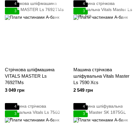
4
4
3
3
Стрічкова шліфмашина
Машина стрічкова
VITALS MASTER Ls
шліфувальна Vitals Master
7692TMs
Ls 7590 Xcs
3 049 грн
2 549 грн
4
4
3
3