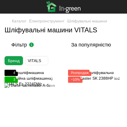
Каталог
Електроінструмент
Шліфувальні машини
Шліфувальні машини VITALS
Фільтр
За популярністю
1
Бренд
VITALS
4
Розпродаж
3
−10%