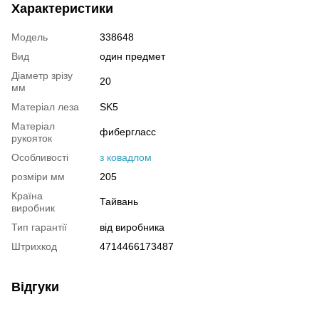
Характеристики
Модель
338648
Вид
один предмет
Діаметр зрізу
20
мм
Матеріал леза
SK5
Матеріал
фибергласс
рукояток
Особливості
з ковадлом
розміри мм
205
Країна
Тайвань
виробник
Тип гарантії
від виробника
Штрихкод
4714466173487
Відгуки