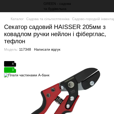
Каталог
Садова та сільгосптехніка
Садово-городній інвента
Секатор садовий HAISSER 205мм з
ковадлом ручки нейлон і фіберглас,
тефлон
Модель:
117348
Написати відгук
4
3