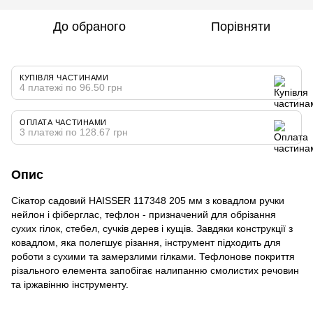
До обраного
Порівняти
КУПІВЛЯ ЧАСТИНАМИ
4 платежі по 96.50 грн
ОПЛАТА ЧАСТИНАМИ
3 платежі по 128.67 грн
Опис
Сікатор садовий HAISSER 117348 205 мм з ковадлом ручки
нейлон і фіберглас, тефлон - призначений для обрізання
сухих гілок, стебел, сучків дерев і кущів. Завдяки конструкції з
ковадлом, яка полегшує різання, інструмент підходить для
роботи з сухими та замерзлими гілками. Тефлонове покриття
різального елемента запобігає налипанню смолистих речовин
та іржавінню інструменту.