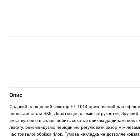
Опис
Садовий площинний секатор FT-1014 призначений для ефективної о
японської стали SK5; Легкі і міцні алюмінієві рукоятки; Зручний
вміст вуглецю в сплаві робить секатор стійким до динамічних і
люфту, рекомендуємо періодично регулювати зазор між лезами, п
час тривалої обрізки гілок. Гумова накладка не дозволяє ковза