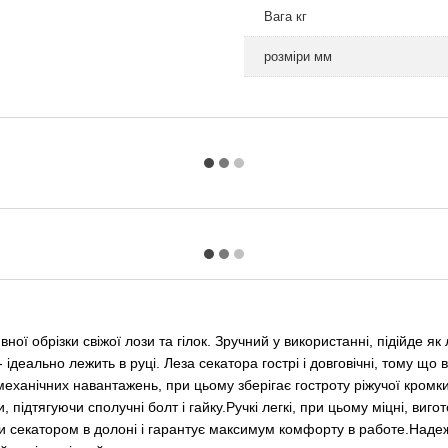
Вага кг
розміри мм
брізки свіжої лози та гілок. Зручний у використанні, підійде як лів
 - ідеально лежить в руці. Леза секатора гострі і довговічні, тому щ
 механічних навантажень, при цьому зберігає гостроту ріжучої кромк
ідтягуючи сполучні болт і гайку.Ручкі легкі, при цьому міцні, вигот
ти секатором в долоні і гарантує максимум комфорту в работе.Надеж