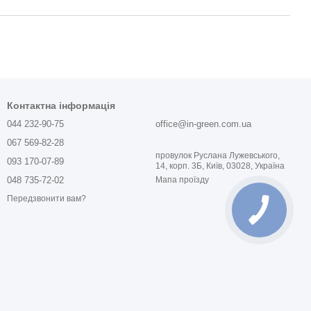
Контактна інформація
044 232-90-75
office@in-green.com.ua
067 569-82-28
провулок Руслана Лужевського,
093 170-07-89
14, корп. 3Б, Київ, 03028, Україна
048 735-72-02
Мапа проїзду
Передзвонити вам?