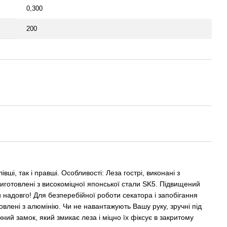
0,300
200
ші, так і правші. Особливості: Леза гострі, виконані з
о виготовлені з високоміцної японської стали SK5. Підвищений
и надовго! Для безперебійної роботи секатора і запобігання
овлені з алюмінію. Чи не навантажують Вашу руку, зручні під
ний замок, який змикає леза і міцно їх фіксує в закритому