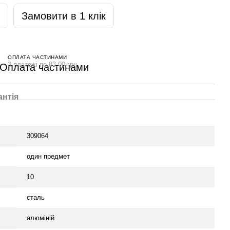
Замовити в 1 клік
ОПЛАТА ЧАСТИНАМИ
3 платежі по 83.00 грн
антія
309064
один предмет
10
сталь
алюміній