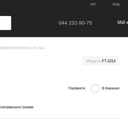
ВХІД
УКР
044 232-90-75
Мій 
СЕКАТОР INTERTOOL FT-1014
Модель
FT-1014
Порівняти
В бажання
опичувальної знижки