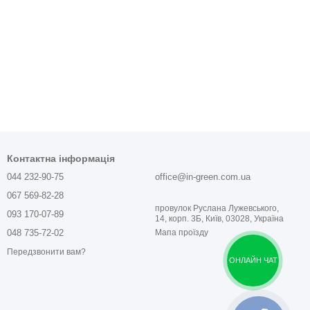
Контактна інформація
044 232-90-75
office@in-green.com.ua
067 569-82-28
провулок Руслана Лужевського,
093 170-07-89
14, корп. 3Б, Київ, 03028, Україна
048 735-72-02
Мапа проїзду
Передзвонити вам?
ОНЛАЙН ЧАТ