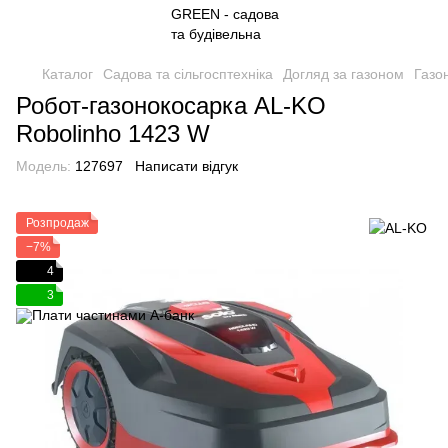
Каталог
Садова та сільгосптехніка
Догляд за газоном
Газо
Робот-газонокосарка AL-KO
Robolinho 1423 W
Модель:
127697
Написати відгук
Розпродаж
−7%
4
3