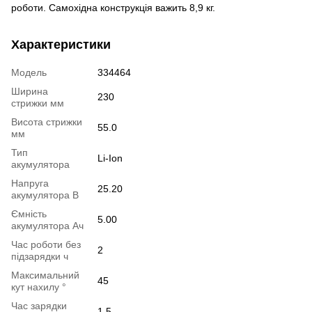
роботи. Самохідна конструкція важить 8,9 кг.
Характеристики
Модель
334464
Ширина
230
стрижки мм
Висота стрижки
55.0
мм
Тип
Li-Ion
акумулятора
Напруга
25.20
акумулятора В
Ємність
5.00
акумулятора Ач
Час роботи без
2
підзарядки ч
Максимальний
45
кут нахилу °
Час зарядки
1.5