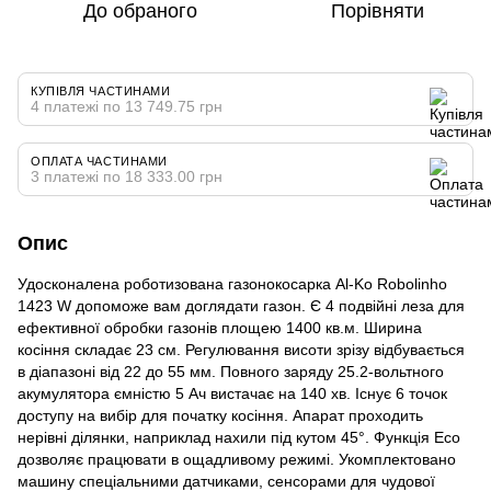
До обраного
Порівняти
КУПІВЛЯ ЧАСТИНАМИ
4 платежі по 13 749.75 грн
ОПЛАТА ЧАСТИНАМИ
3 платежі по 18 333.00 грн
Опис
Удосконалена роботизована газонокосарка Al-Ko Robolinho
1423 W допоможе вам доглядати газон. Є 4 подвійні леза для
ефективної обробки газонів площею 1400 кв.м. Ширина
косіння складає 23 см. Регулювання висоти зрізу відбувається
в діапазоні від 22 до 55 мм. Повного заряду 25.2-вольтного
акумулятора ємністю 5 Ач вистачає на 140 хв. Існує 6 точок
доступу на вибір для початку косіння. Апарат проходить
нерівні ділянки, наприклад нахили під кутом 45°. Функція Eco
дозволяє працювати в ощадливому режимі. Укомплектовано
машину спеціальними датчиками, сенсорами для чудової