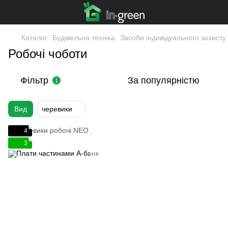
Каталог
Будівельна техніка
Засоби індивідуального захисту
Робочі чоботи
Фільтр
За популярністю
1
Вид
черевики
4
3