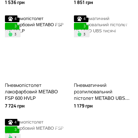
1 536 грн
1 851 грн
4
4
3
3
Пневмопістолет
Пневматичний
лакофарбовий METABO
розпилювальний
FSP 600 HVLP
пістолет METABO UBS
тисячі
7 724 грн
1 179 грн
4
3