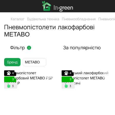
Каталог
Будівельна техніка
Пневмообладнання
Пневмопі
Пневмопістолети лакофарбові
METABO
Фільтр
За популярністю
1
Бренд
METABO
4
4
3
3