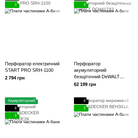
3
3
Перфоратор електричний
Перфоратор
START PRO SRH-1100
акумуляторний
безщіточний DeWALT
2 794 грн
DCH417X2
62 199 грн
Акумуляторний
4
4
3
3