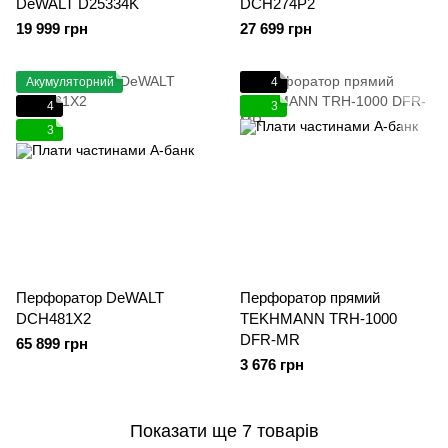
DeWALT D25334K
DCH274P2
19 999 грн
27 699 грн
Акумуляторний
4
4
3
3
Перфоратор DeWALT
Перфоратор прямий
DCH481X2
TEKHMANN TRH-1000
DFR-MR
65 899 грн
3 676 грн
Показати ще 7 товарів