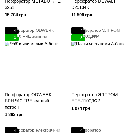
Перфоратор METABO KHE
Перфоратор DEWALT
3251
D25134K
15 704 грн
11 599 грн
4
4
3
3
Перфоратор ODWERK
Перфоратор ЭЛПРОМ
BPH 910 FRE змінний
ЕПЕ-1100ДФР
патрон
1 874 грн
1 862 грн
4
4