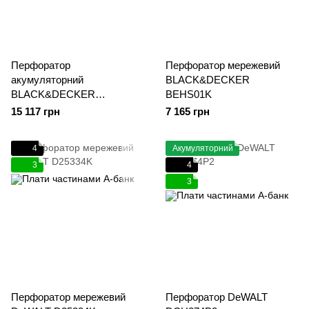
Перфоратор
Перфоратор мережевий
акумуляторний
BLACK&DECKER
BLACK&DECKER
BEHS01K
BCD900E2K
15 117 грн
7 165 грн
4
Акумуляторний
3
4
3
Перфоратор мережевий
Перфоратор DeWALT