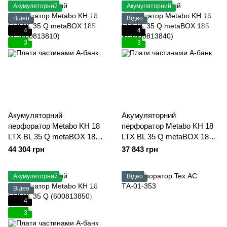
Акумуляторний
Акумуляторний
Відео
Відео
4
4
3
3
Акумуляторний
Акумуляторний
перфоратор Metabo KH 18
перфоратор Metabo KH 18
LTX BL 35 Q metaBOX 185
LTX BL 35 Q metaBOX 185
XL (600813810)
XL (600813840)
44 304 грн
37 843 грн
Акумуляторний
Відео
Відео
4
3