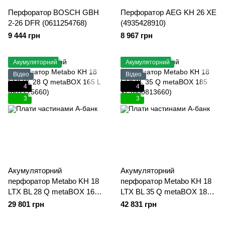
Перфоратор BOSCH GBH
Перфоратор AEG KH 26 XE
2-26 DFR (0611254768)
(4935428910)
9 444 грн
8 967 грн
Акумуляторний
Акумуляторний
Відео
Відео
4
4
3
3
Акумуляторний
Акумуляторний
перфоратор Metabo KH 18
перфоратор Metabo KH 18
LTX BL 28 Q metaBOX 165 L
LTX BL 35 Q metaBOX 185
(601715660)
XL (600813660)
29 801 грн
42 831 грн