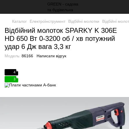
Каталог
Електроінструмент
Відбійні молотки
Відбійні мол
Відбійний молоток SPARKY K 306E
HD 650 Вт 0-3200 об / хв потужний
удар 6 Дж вага 3,3 кг
Модель:
86166
Написати відгук
4
3