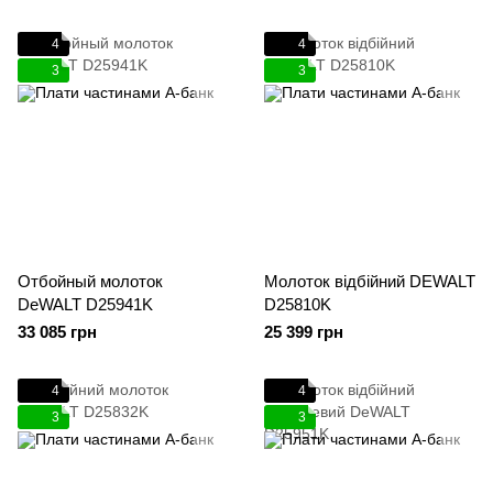
4
4
3
3
Отбойный молоток
Молоток відбійний DEWALT
DeWALT D25941K
D25810K
33 085 грн
25 399 грн
4
4
3
3