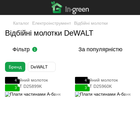
Каталог
Електроінструмент
Відбійні молотки
Відбійні молотки DeWALT
Фільтр
За популярністю
1
Бренд
DeWALT
4
4
3
3