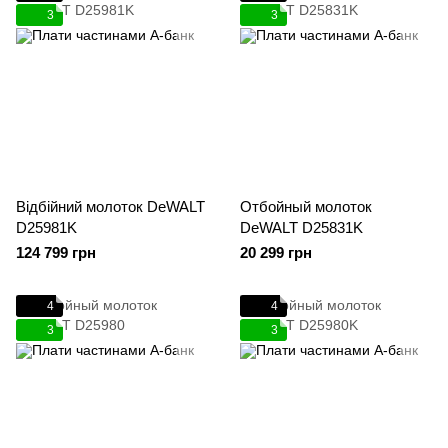
3
3
Відбійний молоток DeWALT
Отбойный молоток
D25981K
DeWALT D25831K
124 799 грн
20 299 грн
4
4
3
3