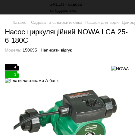
Каталог
Садова та сільгосптехніка
Насоси для води
Циирку
Насос циркуляційний NOWA LCА 25-
6-180C
Модель:
150695
Написати відгук
4
3