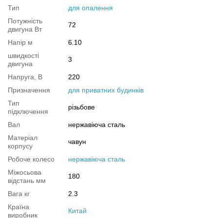
Тип
для опалення
Потужність
72
двигуна Вт
Напір м
6.10
швидкості
3
двигуна
Напруга, В
220
Призначення
для приватних будинків
Тип
різьбове
підключення
Вал
нержавіюча сталь
Матеріал
чавун
корпусу
Робоче колесо
нержавіюча сталь
Міжосьова
180
відстань мм
Вага кг
2.3
Країна
Китай
виробник