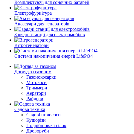
Комплектуючі для сонячних батарей
Електрофурнітура
Аксесуари для генераторів
Зарядні станції для електромобілів
Вітрогенератори
Системи накопичення енергії LifePO4
Догляд за газоном
Газонокосарки
Мотокоси
Триммери
Аератори
Райдери
Садова техніка
Садові пилососи
Кущорізи
Подрібнювачі гілок
Дроворуби