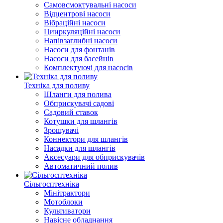
Самовсмоктувальні насоси
Відцентрові насоси
Вібраційні насоси
Цииркуляційні насоси
Напівзаглибні насоси
Насоси для фонтанів
Насоси для басейнів
Комплектуючі для насосів
Техніка для поливу
Шланги для полива
Обприскувачі садові
Садовий ставок
Котушки для шлангів
Зрошувачі
Коннектори для шлангів
Насадки для шлангів
Аксесуари для обприскувачів
Автоматичний полив
Сільгосптехніка
Мінітрактори
Мотоблоки
Культиватори
Навісне обладнання