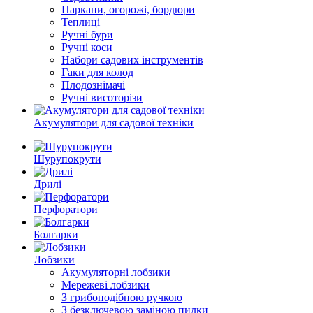
Паркани, огорожі, бордюри
Теплиці
Ручні бури
Ручні коси
Набори садових інструментів
Гаки для колод
Плодознімачі
Ручні висоторізи
Акумулятори для садової техніки
Шурупокрути
Дрилі
Перфоратори
Болгарки
Лобзики
Акумуляторні лобзики
Мережеві лобзики
З грибоподібною ручкою
З безключевою заміною пилки