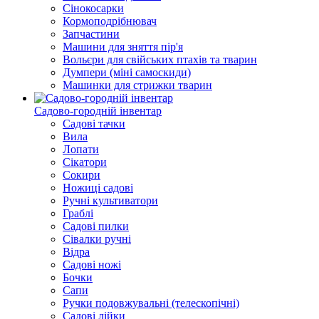
Сінокосарки
Кормоподрібнювач
Запчастини
Машини для зняття пір'я
Вольєри для свійських птахів та тварин
Думпери (міні самоскиди)
Машинки для стрижки тварин
Садово-городній інвентар
Садові тачки
Вила
Лопати
Сікатори
Сокири
Ножиці садові
Ручні культиватори
Граблі
Садові пилки
Сівалки ручні
Відра
Садові ножі
Бочки
Сапи
Ручки подовжувальні (телескопічні)
Садові лійки