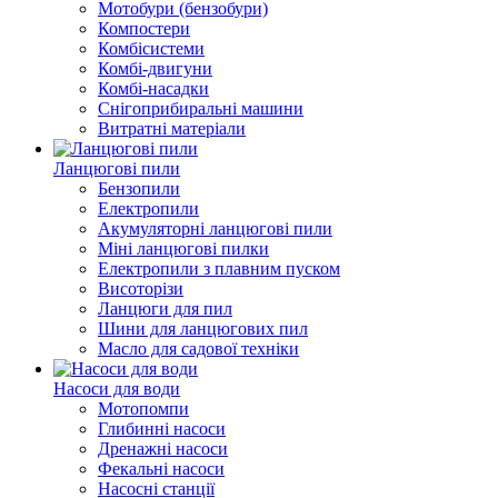
Мотобури (бензобури)
Компостери
Комбісистеми
Комбі-двигуни
Комбі-насадки
Снігоприбиральні машини
Витратні матеріали
Ланцюгові пили
Бензопили
Електропили
Акумуляторні ланцюгові пили
Міні ланцюгові пилки
Електропили з плавним пуском
Висоторізи
Ланцюги для пил
Шини для ланцюгових пил
Масло для садової техніки
Насоси для води
Мотопомпи
Глибинні насоси
Дренажні насоси
Фекальні насоси
Насосні станції